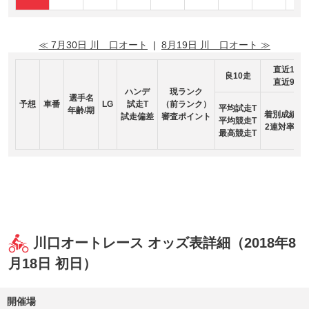
≪ 7月30日 川 口オート
|
8月19日 川 口オート ≫
直近10
良10走
直近90
ハンデ
現ランク
選手名
予想
車番
LG
試走T
（前ランク）
平均試走T
年齢/期
着別成績 
試走偏差
審査ポイント
平均競走T
2連対率 
最高競走T
川口オートレース オッズ表詳細（2018年8
月18日 初日）
開催場