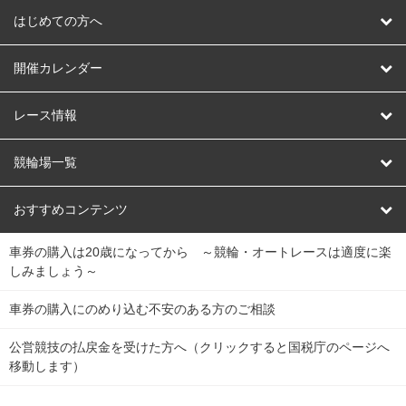
はじめての方へ
はじめての方へ
開催カレンダー
競輪
レース情報
オートレース
レース予想
競輪場一覧
競輪くじ
レース結果
北日本
函館競輪場
青森競輪場
いわき平競輪場
おすすめコンテンツ
車券の購入は20歳になってから ～競輪・オートレースは適度に楽
Dokanto!
キャリーオーバー一覧
関
競輪選手情報
弥彦競輪場
前橋競輪場
取手競輪場
宇都宮競輪場
しみましょう～
東
大宮競輪場
西武園競輪場
京王閣競輪場
立川競輪場
チャリロトプラザ
Perfecta Navi
車券の購入にのめり込む不安のある方のご相談
南
松戸競輪場
千葉競輪場
川崎競輪場
平塚競輪場
公営競技の払戻金を受けた方へ（クリックすると国税庁のページへ
netkeirin
関
移動します）
小田原競輪場
伊東競輪場
静岡競輪場
東
ケイリンガル