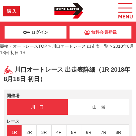
ログイン
無料会員登録
競輪・オートレースTOP
>
川口オートレース 出走表一覧
>
2018年8月
18日 初日 1R
川口オートレース 出走表詳細（1R 2018年
8月18日 初日）
開催場
川 口
山 陽
レース
1R
2R
3R
4R
5R
6R
7R
8R
9R