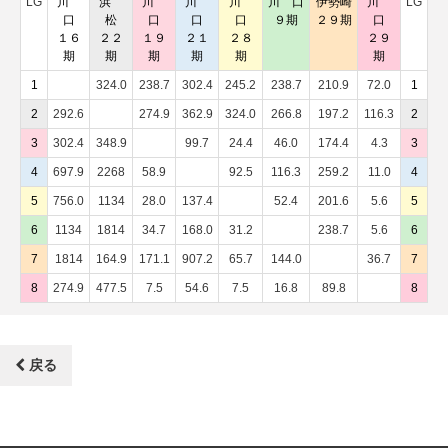
LG
川
浜
川
川
川
川 口
伊勢崎
川
LG
口
松
口
口
口
９期
２９期
口
１６
２２
１９
２１
２８
２９
期
期
期
期
期
期
1
324.0
238.7
302.4
245.2
238.7
210.9
72.0
1
2
292.6
274.9
362.9
324.0
266.8
197.2
116.3
2
3
302.4
348.9
99.7
24.4
46.0
174.4
4.3
3
4
697.9
2268
58.9
92.5
116.3
259.2
11.0
4
5
756.0
1134
28.0
137.4
52.4
201.6
5.6
5
6
1134
1814
34.7
168.0
31.2
238.7
5.6
6
7
1814
164.9
171.1
907.2
65.7
144.0
36.7
7
8
274.9
477.5
7.5
54.6
7.5
16.8
89.8
8
戻る