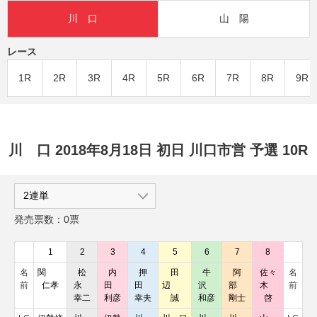
川 口
山 陽
レース
1R
2R
3R
4R
5R
6R
7R
8R
9R
川 口 2018年8月18日 初日 川口市営 予選 10R
発売票数：0票
1
2
3
4
5
6
7
8
名
関
松
内
押
田
牛
阿
佐々
名
前
仁孝
永
田
田
辺
沢
部
木
前
幸二
利彦
幸夫
誠
和彦
剛士
啓