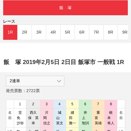
飯 塚
レース
1R
2R
3R
4R
5R
6R
7R
8R
9R
飯 塚 2019年2月5日 2日目 飯塚市 一般戦 1R
発売票数：2722票
1
2
3
4
5
6
7
8
名
堂
西久
片
城
縫
井
重
根
名
前
免
保 英
岡
山
田
上
富
本
前
沙弥
幸
信之
英文
雅一
智詞
英雄
将人