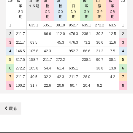
LG
飯
山 陽
浜
浜
川
飯
山
飯
LG
塚
１５期
松
松
口
塚
陽
塚
３３
２５
２２
１９
２９
２４
２８
期
期
期
期
期
期
期
1
635.1
635.1
381.0
952.7
635.1
272.2
63.5
1
2
211.7
86.6
112.0
476.3
238.1
30.2
12.5
2
3
211.7
63.5
45.3
476.3
73.2
36.6
11.6
3
4
146.5
105.8
42.3
952.7
86.6
31.2
7.5
4
5
317.5
158.7
211.7
272.2
238.1
90.7
38.1
5
6
272.2
105.8
54.4
61.4
635.1
38.8
13.9
6
7
211.7
40.5
32.2
42.3
211.7
28.0
4.2
7
8
100.2
31.7
22.6
20.9
90.7
20.4
9.2
8
戻る