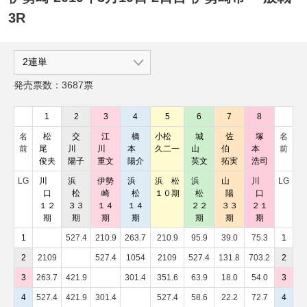
3R
発売票数：3687票
1
2
3
4
5
6
7
8
名
松
交
江
橋
小松
城
佐
塚
名
前
尾
川
川
本
久二一
山
伯
本
前
俊夫
陽子
重文
陽介
英文
拓実
浩司
LG
川
浜
伊勢
浜
浜 松
浜
山
川
LG
口
松
崎
松
１０期
松
陽
口
１２
３３
１４
１４
２２
３３
２１
期
期
期
期
期
期
期
1
527.4
210.9
263.7
210.9
95.9
39.0
75.3
1
2
2109
527.4
1054
2109
527.4
131.8
703.2
2
3
263.7
421.9
301.4
351.6
63.9
18.0
54.0
3
4
527.4
421.9
301.4
527.4
58.6
22.2
72.7
4