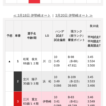
≪ 3月18日 伊勢崎オート
|
3月20日 伊勢崎オート ≫
良10走
ハンデ
現ランク
選手名
予想
車番
LG
試走T
（前ランク）
平均試走T
年齢/期
試走偏差
審査ポイント
平均競走T
最高競走T
着
10
B-98
3.45
松尾 俊夫
2
▲
1
川 口
3.45
（B-88）
3.534
68歳/１２期
着
0.09
47.811
3.500
2
着
10
B-109
3.45
交川 陽子
2
2
浜 松
3.49
（B-115）
3.533
30歳/３３期
着
0.066
39.665
3.466
2
着
10
B-83
3.46
江川 重文
2
3
伊勢崎
3.41
（B-61）
3.549
63歳/１４期
着
0.089
49.749
3.495