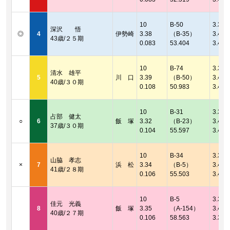
10
B-50
3.37
深沢 悟
◎
4
伊勢崎
3.38
（B-35）
3.453
43歳/２５期
0.083
53.404
3.437
10
B-74
3.37
清水 雄平
5
川 口
3.39
（B-50）
3.476
40歳/３０期
0.108
50.983
3.441
10
B-31
3.35
占部 健太
○
6
飯 塚
3.32
（B-23）
3.452
37歳/３０期
0.104
55.597
3.431
10
B-34
3.35
山脇 孝志
×
7
浜 松
3.34
（B-5）
3.457
41歳/２８期
0.106
55.503
3.417
10
B-5
3.35
佳元 光義
8
飯 塚
3.35
（A-154）
3.452
40歳/２７期
0.106
58.563
3.397