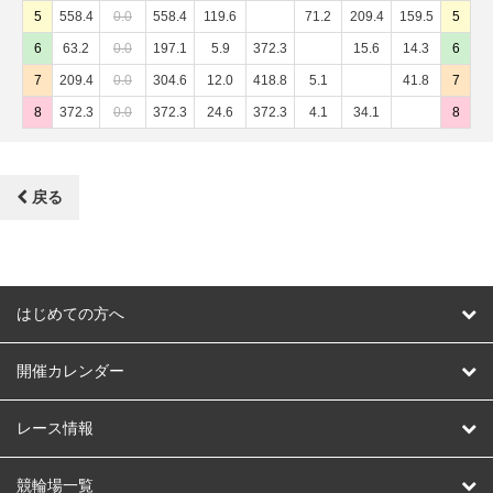
5
558.4
0.0
558.4
119.6
71.2
209.4
159.5
5
6
63.2
0.0
197.1
5.9
372.3
15.6
14.3
6
7
209.4
0.0
304.6
12.0
418.8
5.1
41.8
7
8
372.3
0.0
372.3
24.6
372.3
4.1
34.1
8
戻る
はじめての方へ
はじめての方へ
開催カレンダー
競輪
レース情報
オートレース
レース予想
競輪場一覧