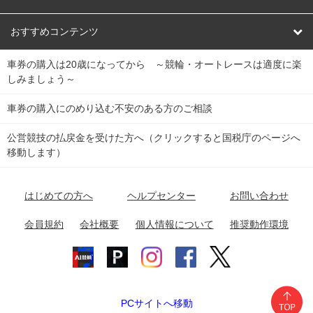
競輪くじ
レース結果
北日本
函館競輪場
青森競輪場
いわき平競輪場
おすすめコンテンツ
車券の購入は20歳になってから ～競輪・オートレースは適度に楽
Dokanto!
キャリーオーバー一覧
関
競輪選手情報
弥彦競輪場
前橋競輪場
取手競輪場
宇都宮競輪場
しみましょう～
東
大宮競輪場
西武園競輪場
京王閣競輪場
立川競輪場
チャリロトプラザ
Perfecta Navi
車券の購入にのめり込む不安のある方のご相談
南
松戸競輪場
千葉競輪場
川崎競輪場
平塚競輪場
公営競技の払戻金を受けた方へ（クリックすると国税庁のページへ
netkeirin
関
移動します）
小田原競輪場
伊東競輪場
静岡競輪場
東
ケイリンガル
中
名古屋競輪場
岐阜競輪場
大垣競輪場
豊橋競輪場
はじめての方へ
ヘルプセンター
お問い合わせ
部
チャリレンジャー
富山競輪場
松阪競輪場
四日市競輪場
会員規約
会社概要
個人情報について
推奨動作環境
競輪場情報
近
福井競輪場
奈良競輪場
向日町競輪場
和歌山競輪場
畿
岸和田競輪場
オートレース場情報
PCサイトへ移動