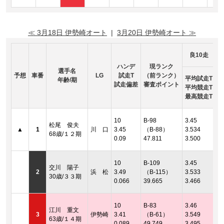
≪ 3月18日 伊勢崎オート
|
3月20日 伊勢崎オート ≫
良10走
ハンデ
現ランク
選手名
予想
車番
LG
試走T
（前ランク）
平均試走T
年齢/期
試走偏差
審査ポイント
平均競走T
最高競走T
着
10
B-98
3.45
松尾 俊夫
2
▲
1
川 口
3.45
（B-88）
3.534
68歳/１２期
着
0.09
47.811
3.500
2
着
10
B-109
3.45
交川 陽子
2
2
浜 松
3.49
（B-115）
3.533
30歳/３３期
着
0.066
39.665
3.466
2
着
10
B-83
3.46
江川 重文
2
3
伊勢崎
3.41
（B-61）
3.549
63歳/１４期
着
0.089
49.749
3.495