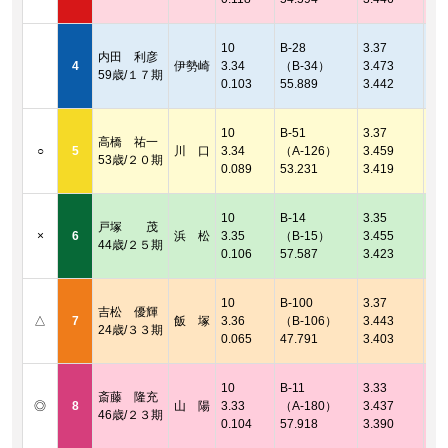
2連
着順
10
B-28
3.37
内田 利彦
2連
4
伊勢崎
3.34
（B-34）
3.473
59歳/１７期
着順
0.103
55.889
3.442
2連
着順
10
B-51
3.37
高橋 祐一
2連
○
5
川 口
3.34
（A-126）
3.459
53歳/２０期
着順
0.089
53.231
3.419
2連
着順
10
B-14
3.35
戸塚 茂
2連
×
6
浜 松
3.35
（B-15）
3.455
44歳/２５期
着順
0.106
57.587
3.423
2連
着順
10
B-100
3.37
吉松 優輝
2連
△
7
飯 塚
3.36
（B-106）
3.443
24歳/３３期
着順
0.065
47.791
3.403
2連
着順
10
B-11
3.33
斎藤 隆充
2連
◎
8
山 陽
3.33
（A-180）
3.437
46歳/２３期
着順
0.104
57.918
3.390
2連