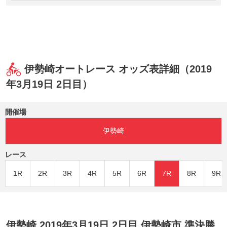
伊勢崎オートレース オッズ表詳細（2019
年3月19日 2日目）
開催場
伊勢崎
レース
1R
2R
3R
4R
5R
6R
7R
8R
9R
伊勢崎 2019年3月19日 2日目 伊勢崎市 準決勝