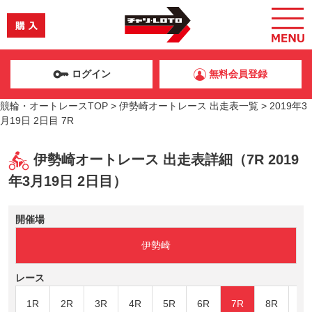
ログイン
無料会員登録
競輪・オートレースTOP
>
伊勢崎オートレース 出走表一覧
>
2019年3
月19日 2日目 7R
伊勢崎オートレース 出走表詳細（7R 2019
年3月19日 2日目）
開催場
伊勢崎
レース
1R
2R
3R
4R
5R
6R
7R
8R
9R