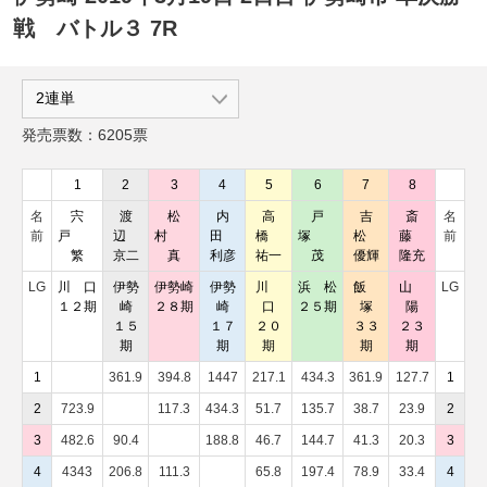
戦 バトル３ 7R
発売票数：6205票
1
2
3
4
5
6
7
8
名
宍
渡
松
内
高
戸
吉
斎
名
前
戸
辺
村
田
橋
塚
松
藤
前
繁
京二
真
利彦
祐一
茂
優輝
隆充
LG
川 口
伊勢
伊勢崎
伊勢
川
浜 松
飯
山
LG
１２期
崎
２８期
崎
口
２５期
塚
陽
１５
１７
２０
３３
２３
期
期
期
期
期
1
361.9
394.8
1447
217.1
434.3
361.9
127.7
1
2
723.9
117.3
434.3
51.7
135.7
38.7
23.9
2
3
482.6
90.4
188.8
46.7
144.7
41.3
20.3
3
4
4343
206.8
111.3
65.8
197.4
78.9
33.4
4