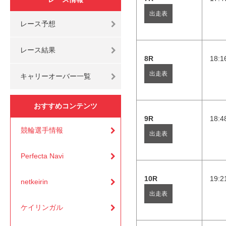
出走表
レース予想
レース結果
8R
18:1
出走表
キャリーオーバー一覧
おすすめコンテンツ
9R
18:4
競輪選手情報
出走表
Perfecta Navi
10R
19:2
netkeirin
出走表
ケイリンガル