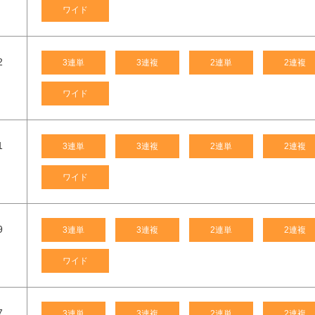
ワイド
2
3連単
3連複
2連単
2連複
ワイド
1
3連単
3連複
2連単
2連複
ワイド
9
3連単
3連複
2連単
2連複
ワイド
7
3連単
3連複
2連単
2連複