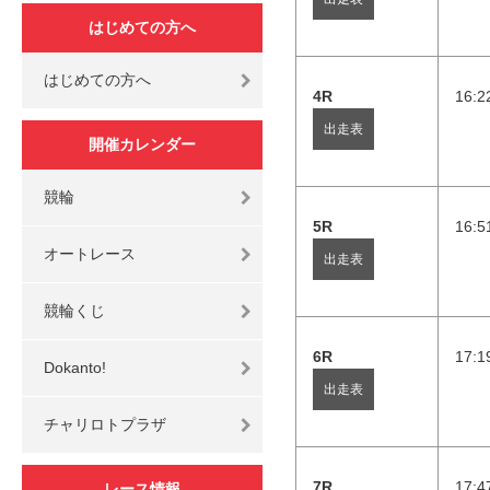
はじめての方へ
はじめての方へ
4R
16:2
出走表
開催カレンダー
競輪
5R
16:5
オートレース
出走表
競輪くじ
6R
17:1
Dokanto!
出走表
チャリロトプラザ
7R
17:4
レース情報