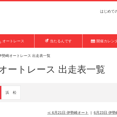
はじめて
オートレース
当たるんです
開催カレン
伊勢崎オートレース 出走表一覧
オートレース 出走表一覧
浜 松
≪ 6月21日 伊勢崎オート
|
6月23日 伊