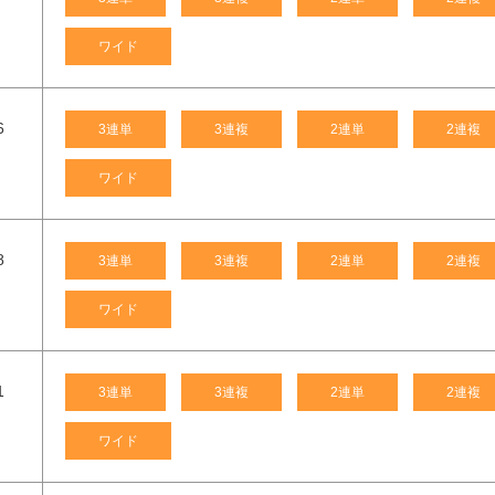
ワイド
6
3連単
3連複
2連単
2連複
ワイド
8
3連単
3連複
2連単
2連複
ワイド
1
3連単
3連複
2連単
2連複
ワイド