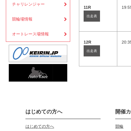
チャリレンジャー
11R
19:5
出走表
競輪場情報
オートレース場情報
12R
20:3
出走表
はじめての方へ
開催
はじめての方へ
競輪