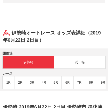
伊勢崎オートレース オッズ表詳細（2019
年6月22日 2日目）
開催場
伊勢崎
浜 松
レース
1R
2R
3R
4R
5R
6R
7R
8R
9R
伊勢崎 2019年6月22日 2日目 伊勢崎市 準決勝