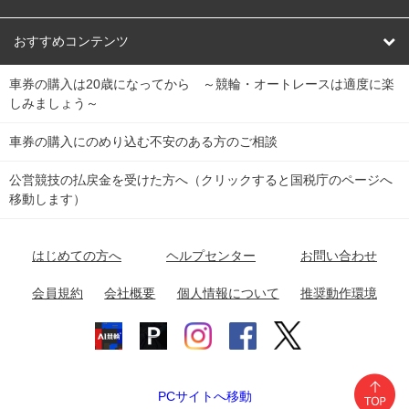
競輪くじ
レース結果
北日本
函館競輪場
青森競輪場
いわき平競輪場
おすすめコンテンツ
車券の購入は20歳になってから ～競輪・オートレースは適度に楽
Dokanto!
キャリーオーバー一覧
関
競輪選手情報
弥彦競輪場
前橋競輪場
取手競輪場
宇都宮競輪場
しみましょう～
東
大宮競輪場
西武園競輪場
京王閣競輪場
立川競輪場
チャリロトプラザ
Perfecta Navi
車券の購入にのめり込む不安のある方のご相談
南
松戸競輪場
千葉競輪場
川崎競輪場
平塚競輪場
公営競技の払戻金を受けた方へ（クリックすると国税庁のページへ
netkeirin
関
移動します）
小田原競輪場
伊東競輪場
静岡競輪場
東
ケイリンガル
中
名古屋競輪場
岐阜競輪場
大垣競輪場
豊橋競輪場
はじめての方へ
ヘルプセンター
お問い合わせ
部
チャリレンジャー
富山競輪場
松阪競輪場
四日市競輪場
会員規約
会社概要
個人情報について
推奨動作環境
競輪場情報
近
福井競輪場
奈良競輪場
向日町競輪場
和歌山競輪場
畿
岸和田競輪場
オートレース場情報
PCサイトへ移動