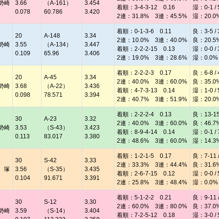
勢崎
3.66
（A-161）
3.454
着順：3-4-3-12 0.16
湿：0-1 / 
0.078
60.786
3.420
2連：31.8% 3連：45.5%
湿：20.0
着順：0-1-3-6 0.11
良：3-5 / 
20
A-148
3.34
2連：10.0% 3連：40.0%
良：20.5
勢崎
3.55
（A-134）
3.447
着順：2-2-2-15 0.13
湿：0-0 / 
0.109
65.96
3.406
2連：19.0% 3連：28.6%
湿：0.0%
着順：2-2-2-3 0.17
良：6-8 / 
20
A-45
3.34
2連：40.0% 3連：60.0%
良：35.0
勢崎
3.68
（A-22）
3.436
着順：4-7-3-13 0.14
湿：1-0 / 
0.098
78.571
3.394
2連：40.7% 3連：51.9%
湿：20.0
着順：2-2-2-4 0.13
良：13-15 
30
A-23
3.32
2連：40.0% 3連：60.0%
良：46.7
勢崎
3.53
（S-43）
3.423
着順：8-9-4-14 0.14
湿：0-1 / 
0.113
83.017
3.380
2連：48.6% 3連：60.0%
湿：14.3
着順：1-2-1-5 0.17
良：7-11 /
30
S-42
3.33
2連：33.3% 3連：44.4%
良：31.6
 塚
3.56
（S-35）
3.435
着順：2-6-7-15 0.12
湿：0-0 / 
0.104
91.671
3.391
2連：25.8% 3連：48.4%
湿：0.0%
着順：5-1-2-2 0.21
良：9-11 /
30
S-12
3.30
2連：60.0% 3連：80.0%
良：37.0
勢崎
3.59
（S-14）
3.404
着順：7-2-5-12 0.18
湿：3-0 / 