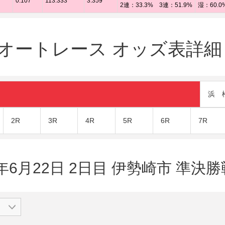
0.107
113.333
3.359
2連：33.3% 3連：51.9%
湿：60.0
ートレース オッズ表詳細（2
浜 
2R
3R
4R
5R
6R
7R
9年6月22日 2日目 伊勢崎市 準決勝