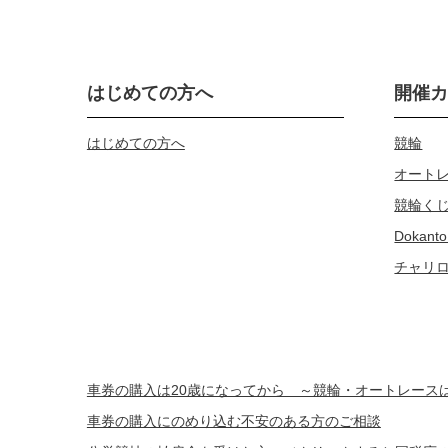
はじめての方へ
開催
はじめての方へ
競輪
オート
競輪く
Dokanto
チャリ
車券の購入は20歳になってから ～競輪・オートレー
車券の購入にのめり込む不安のある方のご相談