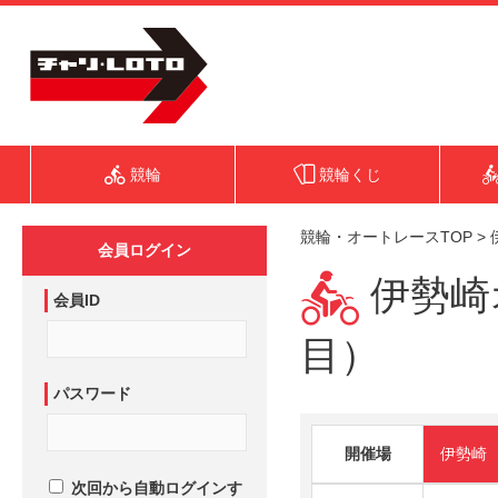
競輪
競輪くじ
競輪・オートレースTOP
>
会員ログイン
伊勢崎オ
会員ID
目）
パスワード
開催場
伊勢崎
次回から自動ログインす