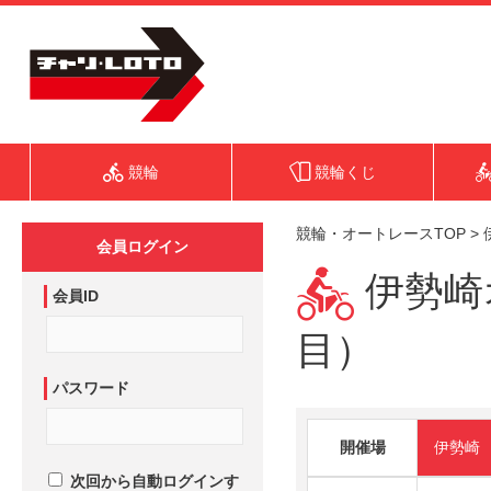
競輪
競輪くじ
競輪・オートレースTOP
>
会員ログイン
伊勢崎オ
会員ID
目）
パスワード
開催場
伊勢崎
次回から自動ログインす