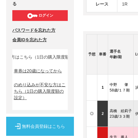
る
レース
1R
ログイン
パスワードを忘れた方
会員IDを忘れた方
選手名
予想
車番
L
な方はこちら（1日の購入限度額の設定）↓
年齢/期
車券は20歳になってから
のめり込みが不安な方はこ
中野 肇
1
58歳/１７期
ちら
（1日の購入限度額の
設定）
高橋 絵莉子
◎
2
23歳/３３期
無料会員登録はこちら
生方 将人