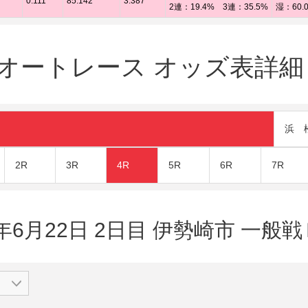
0.111
85.142
3.387
2連：19.4% 3連：35.5%
湿：60.
ートレース オッズ表詳細（2
浜 
2R
3R
4R
5R
6R
7R
9年6月22日 2日目 伊勢崎市 一般戦