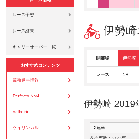
レース予想
伊勢崎オ
レース結果
キャリーオーバー一覧
開催場
伊勢崎
おすすめコンテンツ
レース
1R
競輪選手情報
Perfecta Navi
伊勢崎 201
netkeirin
ケイリンガル
発売票数：5723票