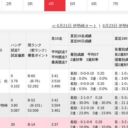
2R
3R
4R
5R
6R
7R
≪ 6月21日 伊勢崎オート
|
6月23日 伊
直近10走成績
良10走
直近18
直近90日成績
ハンデ
現ランク
良着別
G
試走T
（前ランク）
平均試走T
着別成績 平均ST
良2連対
試走偏差
審査ポイント
平均競走T
2連対率 3連対率
湿着別
最高競走T
湿2連対
着順：0-0-0-10 0.20
良：1-0 /
0
B-60
3.41
2連：0.0% 3連：0.0%
良：3.6
浜 松
3.79
（B-76）
3.516
着順：0-0-0-16 0.20
湿：1-0 /
0.102
52.292
3.490
2連：0.0% 3連：0.0%
湿：33.
着順：2-1-0-7 0.18
良：5-3 /
0
B-52
3.42
2連：30.0% 3連：30.0%
良：21.
伊勢崎
3.80
（B-101）
3.504
着順：3-2-0-16 0.18
湿：2-2 /
0.087
53.506
3.461
2連：23.8% 3連：23.8%
湿：50.
着順：0-1-0-9 0.20
良：3-2 /
30
B-14
3.37
2連：10.0% 3連：10.0%
良：15.