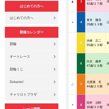
▲
3
42歳/２７期
はじめての方へ
はじめての方へ
青木 隆浩
○
4
29歳/３３期
開催カレンダー
水崎 正二
5
競輪
55歳/１９期
オートレース
白次 義孝
6
47歳/２３期
競輪くじ
Dokanto!
北渡瀬 充
△
7
44歳/２５期
チャリロトプラザ
田村 治郎
×
8
36歳/３０期
レース情報