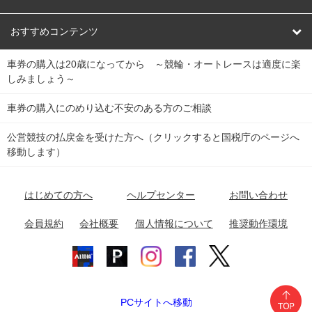
競輪くじ
レース結果
北日本
函館競輪場
青森競輪場
いわき平競輪場
おすすめコンテンツ
車券の購入は20歳になってから ～競輪・オートレースは適度に楽
Dokanto!
キャリーオーバー一覧
関
競輪選手情報
弥彦競輪場
前橋競輪場
取手競輪場
宇都宮競輪場
しみましょう～
東
大宮競輪場
西武園競輪場
京王閣競輪場
立川競輪場
チャリロトプラザ
Perfecta Navi
車券の購入にのめり込む不安のある方のご相談
南
松戸競輪場
千葉競輪場
川崎競輪場
平塚競輪場
公営競技の払戻金を受けた方へ（クリックすると国税庁のページへ
netkeirin
関
移動します）
小田原競輪場
伊東競輪場
静岡競輪場
東
ケイリンガル
中
名古屋競輪場
岐阜競輪場
大垣競輪場
豊橋競輪場
はじめての方へ
ヘルプセンター
お問い合わせ
部
チャリレンジャー
富山競輪場
松阪競輪場
四日市競輪場
会員規約
会社概要
個人情報について
推奨動作環境
競輪場情報
近
福井競輪場
奈良競輪場
向日町競輪場
和歌山競輪場
畿
岸和田競輪場
オートレース場情報
PCサイトへ移動