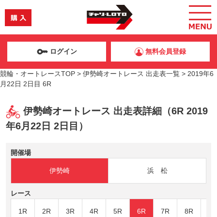
ログイン
無料会員登録
競輪・オートレースTOP
>
伊勢崎オートレース 出走表一覧
>
2019年6
月22日 2日目 6R
伊勢崎オートレース 出走表詳細（6R 2019
年6月22日 2日目）
開催場
伊勢崎
浜 松
レース
1R
2R
3R
4R
5R
6R
7R
8R
9R