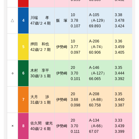
2
着
10
A-105
3.38
川端 孝
2
△
4
飯 塚
3.78
（A-129）
3.478
47歳/２４期
着
0.107
69.893
3.424
2
着
10
A-206
3.36
押田 和也
2
5
伊勢崎
3.77
（A-74）
3.459
42歳/２７期
着
0.097
60.906
3.405
2
着
20
A-146
3.35
木村 享平
2
○
6
伊勢崎
3.70
（A-127）
3.444
30歳/３１期
着
0.101
66.065
3.392
2
着
20
A-208
3.35
大月 渉
2
7
伊勢崎
3.68
（A-88）
3.440
31歳/３１期
着
0.098
60.758
3.387
2
着
20
A-134
3.33
佐久間 健光
2
×
8
伊勢崎
3.70
（A-66）
3.439
40歳/２６期
着
0.111
67.07
3.399
2