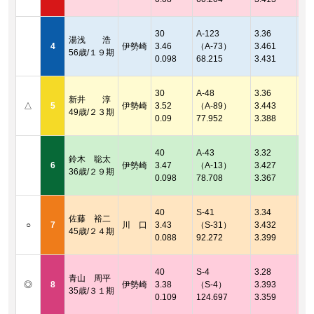
2連
着順
30
A-123
3.36
湯浅 浩
2連
4
伊勢崎
3.46
（A-73）
3.461
56歳/１９期
着順
0.098
68.215
3.431
2連
着順
30
A-48
3.36
新井 淳
2連
△
5
伊勢崎
3.52
（A-89）
3.443
49歳/２３期
着順
0.09
77.952
3.388
2連
着順
40
A-43
3.32
鈴木 聡太
2連
6
伊勢崎
3.47
（A-13）
3.427
36歳/２９期
着順
0.098
78.708
3.367
2連
着順
40
S-41
3.34
佐藤 裕二
2連
○
7
川 口
3.43
（S-31）
3.432
45歳/２４期
着順
0.088
92.272
3.399
2連
着順
40
S-4
3.28
青山 周平
2連
◎
8
伊勢崎
3.38
（S-4）
3.393
35歳/３１期
着順
0.109
124.697
3.359
2連