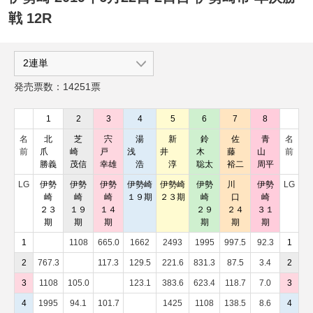
戦 12R
発売票数：14251票
1
2
3
4
5
6
7
8
名
北
芝
宍
湯
新
鈴
佐
青
名
前
爪
崎
戸
浅
井
木
藤
山
前
勝義
茂信
幸雄
浩
淳
聡太
裕二
周平
LG
伊勢
伊勢
伊勢
伊勢崎
伊勢崎
伊勢
川
伊勢
LG
崎
崎
崎
１９期
２３期
崎
口
崎
２３
１９
１４
２９
２４
３１
期
期
期
期
期
期
1
1108
665.0
1662
2493
1995
997.5
92.3
1
2
767.3
117.3
129.5
221.6
831.3
87.5
3.4
2
3
1108
105.0
123.1
383.6
623.4
118.7
7.0
3
4
1995
94.1
101.7
1425
1108
138.5
8.6
4