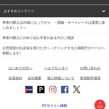
競輪くじ
レース結果
北日本
函館競輪場
青森競輪場
いわき平競輪場
おすすめコンテンツ
車券の購入は20歳になってから ～競輪・オートレースは適度に楽
Dokanto!
キャリーオーバー一覧
関
競輪選手情報
弥彦競輪場
前橋競輪場
取手競輪場
宇都宮競輪場
しみましょう～
東
大宮競輪場
西武園競輪場
京王閣競輪場
立川競輪場
チャリロトプラザ
Perfecta Navi
車券の購入にのめり込む不安のある方のご相談
南
松戸競輪場
千葉競輪場
川崎競輪場
平塚競輪場
公営競技の払戻金を受けた方へ（クリックすると国税庁のページへ
netkeirin
関
移動します）
小田原競輪場
伊東競輪場
静岡競輪場
東
ケイリンガル
中
名古屋競輪場
岐阜競輪場
大垣競輪場
豊橋競輪場
はじめての方へ
ヘルプセンター
お問い合わせ
部
チャリレンジャー
富山競輪場
松阪競輪場
四日市競輪場
会員規約
会社概要
個人情報について
推奨動作環境
競輪場情報
近
福井競輪場
奈良競輪場
向日町競輪場
和歌山競輪場
畿
岸和田競輪場
オートレース場情報
PCサイトへ移動