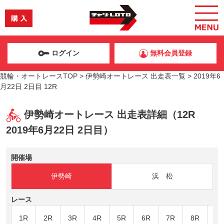
ログイン
無料会員登録
競輪・オートレースTOP
>
伊勢崎オートレース 出走表一覧
>
2019年6
月22日 2日目 12R
伊勢崎オートレース 出走表詳細（12R
2019年6月22日 2日目）
開催場
伊勢崎
浜 松
レース
1R
2R
3R
4R
5R
6R
7R
8R
9R