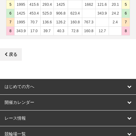
5
1995
415.6
293.4
1425
1662
121.6
20.1
5
6
1425
453.4
525.0
906.8
623.4
343.9
24.2
6
7
1995
70.7
136.6
126.2
160.8
767.3
2.4
7
8
343.9
17.0
39.7
40.3
72.8
160.8
12.7
8
戻る
はじめての方へ
はじめての方へ
開催カレンダー
競輪
レース情報
オートレース
レース予想
競輪場一覧