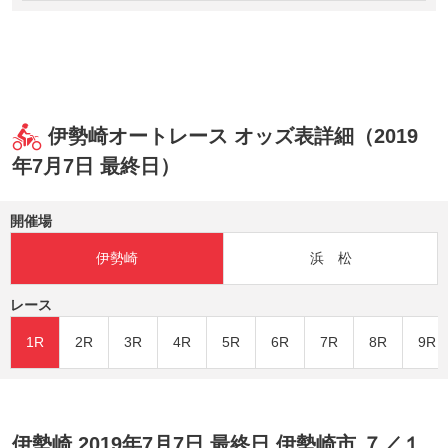
伊勢崎オートレース オッズ表詳細（2019
年7月7日 最終日）
開催場
伊勢崎
浜 松
レース
1R
2R
3R
4R
5R
6R
7R
8R
9R
伊勢崎 2019年7月7日 最終日 伊勢崎市 ７／１