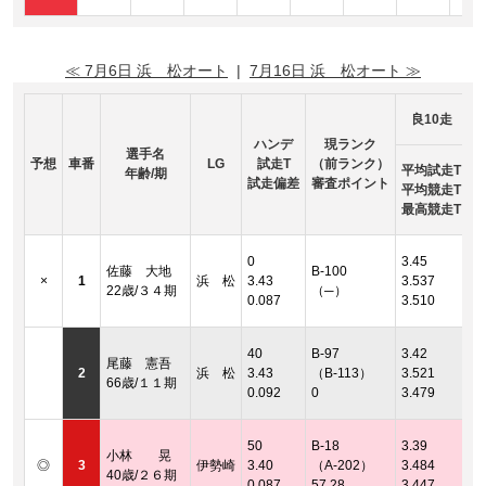
≪ 7月6日 浜 松オート
|
7月16日 浜 松オート ≫
良10走
ハンデ
現ランク
選手名
予想
車番
LG
試走T
（前ランク）
平均試走T
年齢/期
試走偏差
審査ポイント
平均競走T
最高競走T
着
0
3.45
佐藤 大地
B-100
2
×
1
浜 松
3.43
3.537
22歳/３４期
（─）
着
0.087
3.510
2
着
40
B-97
3.42
尾藤 憲吾
2
2
浜 松
3.43
（B-113）
3.521
66歳/１１期
着
0.092
0
3.479
2
着
50
B-18
3.39
小林 晃
2
◎
3
伊勢崎
3.40
（A-202）
3.484
40歳/２６期
着
0.087
57.28
3.447