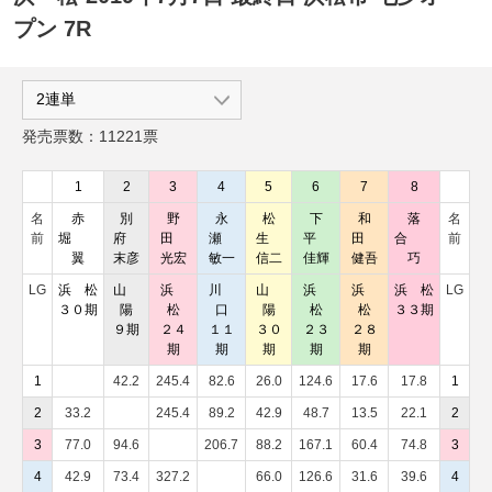
プン 7R
発売票数：11221票
1
2
3
4
5
6
7
8
名
赤
別
野
永
松
下
和
落
名
前
堀
府
田
瀬
生
平
田
合
前
翼
末彦
光宏
敏一
信二
佳輝
健吾
巧
LG
浜 松
山
浜
川
山
浜
浜
浜 松
LG
３０期
陽
松
口
陽
松
松
３３期
９期
２４
１１
３０
２３
２８
期
期
期
期
期
1
42.2
245.4
82.6
26.0
124.6
17.6
17.8
1
2
33.2
245.4
89.2
42.9
48.7
13.5
22.1
2
3
77.0
94.6
206.7
88.2
167.1
60.4
74.8
3
4
42.9
73.4
327.2
66.0
126.6
31.6
39.6
4