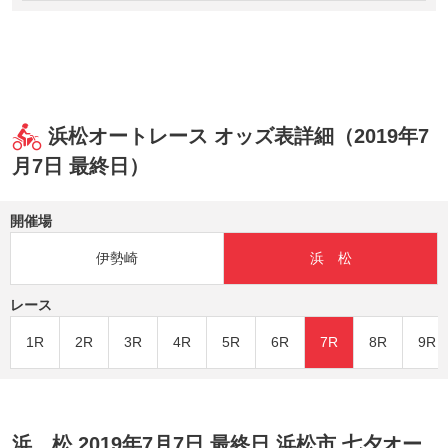
浜松オートレース オッズ表詳細（2019年7
月7日 最終日）
開催場
伊勢崎
浜 松
レース
1R
2R
3R
4R
5R
6R
7R
8R
9R
浜 松 2019年7月7日 最終日 浜松市 七夕オー