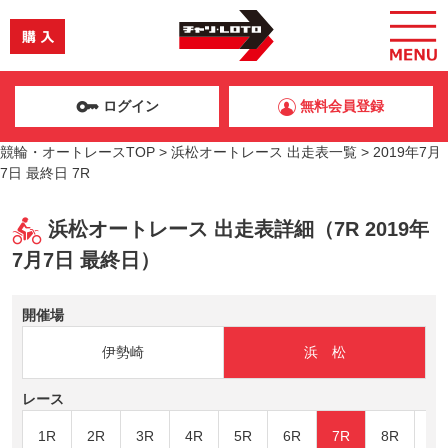
ログイン
無料会員登録
競輪・オートレースTOP
>
浜松オートレース 出走表一覧
>
2019年7月
7日 最終日 7R
浜松オートレース 出走表詳細（7R 2019年
7月7日 最終日）
開催場
伊勢崎
浜 松
レース
1R
2R
3R
4R
5R
6R
7R
8R
9R