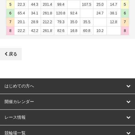
5
22.3
44.3
201.4
99.4
107.5
25.0
14.7
5
6
65.4
34.1
261.8
120.8
92.4
24.7
38.1
6
7
20.1
28.9
212.2
79.3
35.0
35.5
12.8
7
8
22.2
42.2
261.8
82.6
16.8
60.8
10.2
8
戻る
はじめての方へ
はじめての方へ
開催カレンダー
競輪
レース情報
オートレース
レース予想
競輪場一覧