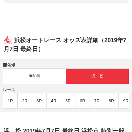
浜松オートレース オッズ表詳細（2019年7
月7日 最終日）
開催場
伊勢崎
浜 松
レース
1R
2R
3R
4R
5R
6R
7R
8R
9R
浜 松 2019年7月7日 最終日 浜松市 特別一般