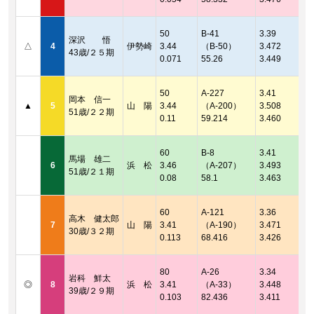
2
着
50
B-41
3.39
深沢 悟
2
△
4
伊勢崎
3.44
（B-50）
3.472
43歳/２５期
着
0.071
55.26
3.449
2
着
50
A-227
3.41
岡本 信一
2
▲
5
山 陽
3.44
（A-200）
3.508
51歳/２２期
着
0.11
59.214
3.460
2
着
60
B-8
3.41
馬場 雄二
2
6
浜 松
3.46
（A-207）
3.493
51歳/２１期
着
0.08
58.1
3.463
2
着
60
A-121
3.36
高木 健太郎
2
7
山 陽
3.41
（A-190）
3.471
30歳/３２期
着
0.113
68.416
3.426
2
着
80
A-26
3.34
岩科 鮮太
2
◎
8
浜 松
3.41
（A-33）
3.448
39歳/２９期
着
0.103
82.436
3.411
2