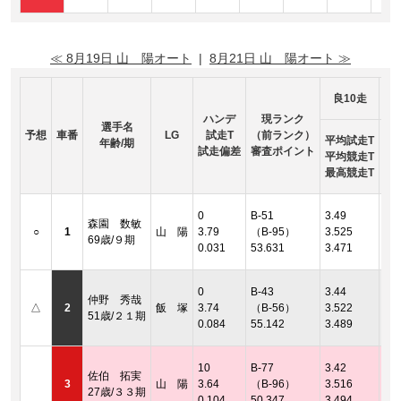
≪ 8月19日 山 陽オート
|
8月21日 山 陽オート ≫
良10走
ハンデ
現ランク
選手名
予想
車番
LG
試走T
（前ランク）
平均試走T
年齢/期
試走偏差
審査ポイント
平均競走T
最高競走T
着順
0
B-51
3.49
森園 数敏
2連
○
1
山 陽
3.79
（B-95）
3.525
69歳/９期
着順
0.031
53.631
3.471
2連
着順
0
B-43
3.44
仲野 秀哉
2連
△
2
飯 塚
3.74
（B-56）
3.522
51歳/２１期
着順
0.084
55.142
3.489
2連
着順
10
B-77
3.42
佐伯 拓実
2連
3
山 陽
3.64
（B-96）
3.516
27歳/３３期
着順
0.104
50.347
3.494