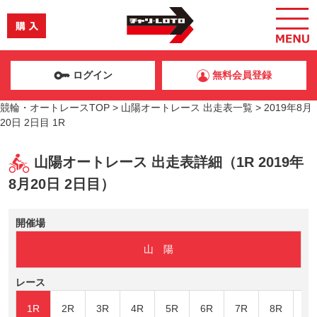
ログイン
無料会員登録
競輪・オートレースTOP
>
山陽オートレース 出走表一覧
>
2019年8月
20日 2日目 1R
山陽オートレース 出走表詳細（1R 2019年
8月20日 2日目）
開催場
山 陽
レース
1R
2R
3R
4R
5R
6R
7R
8R
9R