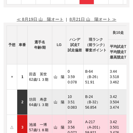
≪ 8月19日 山 陽オート
|
8月21日 山 陽オート ≫
良10走
ハンデ
現ランク
選手名
予想
車番
LG
試走T
（前ランク）
平均試走T
年齢/期
試走偏差
審査ポイント
平均競走T
最高競走T
着
0
B-64
3.44
田斎 英世
2
×
1
山 陽
3.59
（B-26）
3.518
62歳/１３期
着
0.078
51.91
3.462
2
着
10
B-24
3.42
坊田 寿彦
2
2
山 陽
3.51
（B-32）
3.504
64歳/１３期
着
0.083
56.854
3.474
2
着
20
A-217
3.42
池浦 一博
2
△
3
山 陽
3.56
（A-201）
3.501
57歳/１８期
着
0.072
59.921
3.476