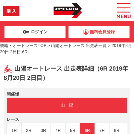
ログイン
無料会員登録
競輪・オートレースTOP
>
山陽オートレース 出走表一覧
>
2019年8月
20日 2日目 6R
山陽オートレース 出走表詳細（6R 2019年
8月20日 2日目）
開催場
山 陽
レース
1R
2R
3R
4R
5R
6R
7R
8R
9R