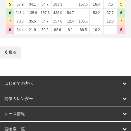
5
57.9
34.1
54.7
183.3
157.6
16.4
7.5
5
6
246.4
135.9
157.6
438.0
54.7
53.2
37.7
6
7
78.8
35.5
54.7
157.6
12.4
106.5
12.3
7
8
34.4
21.9
50.2
82.9
8.1
88.5
10.2
8
戻る
はじめての方へ
はじめての方へ
開催カレンダー
競輪
レース情報
オートレース
レース予想
競輪場一覧