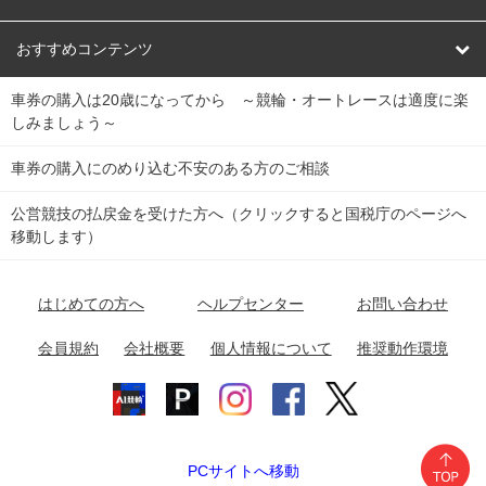
競輪くじ
レース結果
北日本
函館競輪場
青森競輪場
いわき平競輪場
おすすめコンテンツ
車券の購入は20歳になってから ～競輪・オートレースは適度に楽
Dokanto!
キャリーオーバー一覧
関
競輪選手情報
弥彦競輪場
前橋競輪場
取手競輪場
宇都宮競輪場
しみましょう～
東
大宮競輪場
西武園競輪場
京王閣競輪場
立川競輪場
チャリロトプラザ
Perfecta Navi
車券の購入にのめり込む不安のある方のご相談
南
松戸競輪場
千葉競輪場
川崎競輪場
平塚競輪場
公営競技の払戻金を受けた方へ（クリックすると国税庁のページへ
netkeirin
関
移動します）
小田原競輪場
伊東競輪場
静岡競輪場
東
ケイリンガル
中
名古屋競輪場
岐阜競輪場
大垣競輪場
豊橋競輪場
はじめての方へ
ヘルプセンター
お問い合わせ
部
チャリレンジャー
富山競輪場
松阪競輪場
四日市競輪場
会員規約
会社概要
個人情報について
推奨動作環境
競輪場情報
近
福井競輪場
奈良競輪場
向日町競輪場
和歌山競輪場
畿
岸和田競輪場
オートレース場情報
PCサイトへ移動