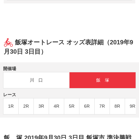
飯塚オートレース オッズ表詳細（2019年9
月30日 3日目）
開催場
川 口
飯 塚
レース
1R
2R
3R
4R
5R
6R
7R
8R
9R
飯 塚 2019年9月30日 3日目 飯塚市 準決勝戦