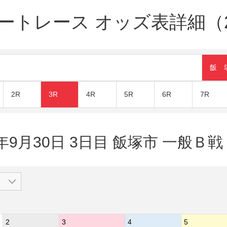
トレース オッズ表詳細（20
飯 
2R
3R
4R
5R
6R
7R
年9月30日 3日目 飯塚市 一般Ｂ戦 
2
3
4
5