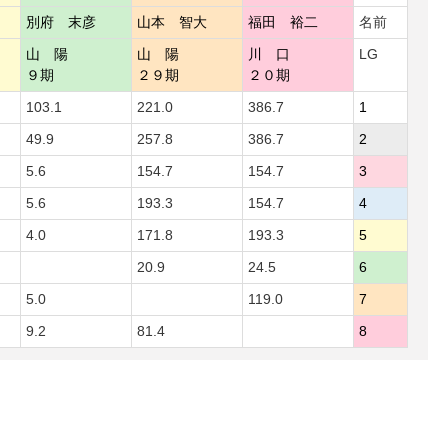
別府 末彦
山本 智大
福田 裕二
名前
山 陽
山 陽
川 口
LG
９期
２９期
２０期
103.1
221.0
386.7
1
49.9
257.8
386.7
2
5.6
154.7
154.7
3
5.6
193.3
154.7
4
4.0
171.8
193.3
5
20.9
24.5
6
5.0
119.0
7
9.2
81.4
8