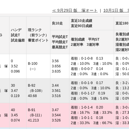
≪ 9月29日 飯 塚オート
|
10月1日 飯
直近10走成績
良10走
直近18
直近90日成績
ハンデ
現ランク
良着別
G
試走T
（前ランク）
平均試走T
着別成績 平均ST
良2連対
試走偏差
審査ポイント
平均競走T
2連対率 3連対率
湿着別
最高競走T
湿2連対
着順：0-1-0-8 0.13
良：0-0 /
0
3.56
B-100
2連：10.0% 3連：10.0%
良：0.0
飯 塚
3.52
3.656
（─）
着順：0-0-0-7 0.14
湿：0-1 /
0.096
3.635
2連：0.0% 3連：0.0%
湿：50.
着順：0-0-1-9 0.17
良：3-2 /
30
B-92
3.44
2連：0.0% 3連：10.0%
良：13.
飯 塚
3.47
（B-108）
3.561
着順：0-0-1-17 0.19
湿：0-0 /
0.119
40.68
3.516
2連：0.0% 3連：5.6%
湿：0.0
着順：1-0-1-4 0.20
良：3-0 /
40
B-91
3.47
2連：16.7% 3連：33.3%
良：27.
山 陽
3.45
（B-111）
3.544
着順：1-0-1-1 0.18
湿：1-0 /
0.074
41.213
3.526
2連：33.3% 3連：66.7%
湿：33.