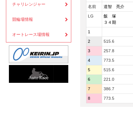
チャリレンジャー
名前
道智 亮介
LG
飯 塚
競輪場情報
３４期
1
オートレース場情報
2
515.6
3
257.8
4
773.5
5
515.6
6
221.0
7
386.7
8
773.5