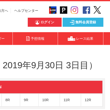
の方へ
ヘルプセンター
ログイン
無料会員登録
ダー
予想情報
レース結果
019年9月30日 3日目）
塚
8R
9R
10R
11R
12R