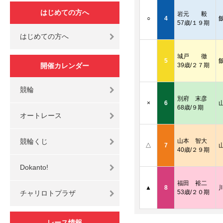
はじめての方へ
岩元 毅
○
4
57歳/１９期
はじめての方へ
城戸 徹
5
開催カレンダー
39歳/２７期
競輪
別府 末彦
×
6
68歳/９期
オートレース
競輪くじ
山本 智大
△
7
40歳/２９期
Dokanto!
福田 裕二
▲
8
53歳/２０期
チャリロトプラザ
レース情報