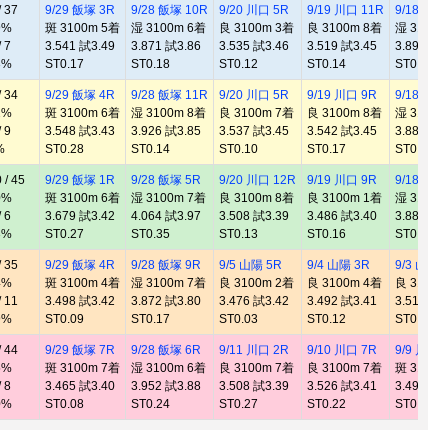
 37
9/29 飯塚 3R
9/28 飯塚 10R
9/20 川口 5R
9/19 川口 11R
9/18 川口
9%
斑 3100m 5着
湿 3100m 6着
良 3100m 3着
良 3100m 8着
湿 3100m
 7
3.541 試3.49
3.871 試3.86
3.535 試3.46
3.519 試3.45
3.894 試3
3%
ST0.17
ST0.18
ST0.12
ST0.14
ST0.09
 34
9/29 飯塚 4R
9/28 飯塚 11R
9/20 川口 5R
9/19 川口 9R
9/18 川口
2%
斑 3100m 6着
湿 3100m 8着
良 3100m 7着
良 3100m 8着
湿 3100m
 9
3.548 試3.43
3.926 試3.85
3.537 試3.45
3.542 試3.45
3.887 試3
%
ST0.28
ST0.14
ST0.10
ST0.17
ST0.15
/ 45
9/29 飯塚 1R
9/28 飯塚 5R
9/20 川口 12R
9/19 川口 9R
9/18 川口
0%
斑 3100m 6着
湿 3100m 7着
良 3100m 8着
良 3100m 1着
湿 3100m
 6
3.679 試3.42
4.064 試3.97
3.508 試3.39
3.486 試3.40
3.881 試3
3%
ST0.27
ST0.35
ST0.13
ST0.16
ST0.19
 35
9/29 飯塚 4R
9/28 飯塚 9R
9/5 山陽 5R
9/4 山陽 3R
9/3 山陽 
4%
斑 3100m 4着
湿 3100m 7着
良 3100m 2着
良 3100m 4着
良 3100m
 11
3.498 試3.42
3.872 試3.80
3.476 試3.42
3.492 試3.41
3.513 試3
9%
ST0.09
ST0.17
ST0.03
ST0.12
ST0.09
 44
9/29 飯塚 7R
9/28 飯塚 6R
9/11 川口 2R
9/10 川口 7R
9/9 川口 
5%
斑 3100m 7着
湿 3100m 6着
良 3100m 7着
良 3100m 7着
斑 3100m
 8
3.465 試3.40
3.952 試3.88
3.508 試3.39
3.526 試3.41
3.494 試3
0%
ST0.08
ST0.24
ST0.27
ST0.22
ST0.12