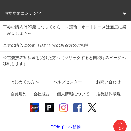
競輪くじ
レース結果
北日本
函館競輪場
青森競輪場
いわき平競輪場
おすすめコンテンツ
車券の購入は20歳になってから ～競輪・オートレースは適度に楽
Dokanto!
キャリーオーバー一覧
関
競輪選手情報
弥彦競輪場
前橋競輪場
取手競輪場
宇都宮競輪場
しみましょう～
東
大宮競輪場
西武園競輪場
京王閣競輪場
立川競輪場
チャリロトプラザ
Perfecta Navi
車券の購入にのめり込む不安のある方のご相談
南
松戸競輪場
千葉競輪場
川崎競輪場
平塚競輪場
公営競技の払戻金を受けた方へ（クリックすると国税庁のページへ
netkeirin
関
移動します）
小田原競輪場
伊東競輪場
静岡競輪場
東
ケイリンガル
中
名古屋競輪場
岐阜競輪場
大垣競輪場
豊橋競輪場
はじめての方へ
ヘルプセンター
お問い合わせ
部
チャリレンジャー
富山競輪場
松阪競輪場
四日市競輪場
会員規約
会社概要
個人情報について
推奨動作環境
競輪場情報
近
福井競輪場
奈良競輪場
向日町競輪場
和歌山競輪場
畿
岸和田競輪場
オートレース場情報
PCサイトへ移動