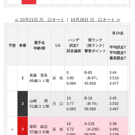
≪ 10月21日 川 口オート
|
10月28日 川 口オート ≫
良10走
ハンデ
現ランク
選手名
予想
車番
LG
試走T
（前ランク）
平均試走T
年齢/期
試走偏差
審査ポイント
平均競走T
最高競走T
着順
0
B-85
3.44
尾藤 憲吾
2連
1
浜 松
3.80
（B-97）
3.518
66歳/１１期
着順
0.084
45.958
3.477
2連
着順
10
B-18
3.45
山崎 潤
2連
2
川 口
3.77
（B-74）
3.532
51歳/２２期
着順
0.083
56.568
3.497
2連
着順
10
A-219
3.39
柴田 紘志
2連
○
3
浜 松
3.72
（A-230）
3.491
37歳/２８期
着順
0.091
59.505
3.439