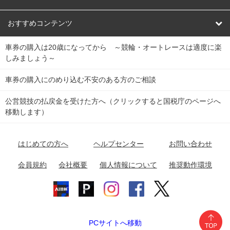
競輪くじ
レース結果
北日本
函館競輪場
青森競輪場
いわき平競輪場
おすすめコンテンツ
車券の購入は20歳になってから ～競輪・オートレースは適度に楽
Dokanto!
キャリーオーバー一覧
関
競輪選手情報
弥彦競輪場
前橋競輪場
取手競輪場
宇都宮競輪場
しみましょう～
東
大宮競輪場
西武園競輪場
京王閣競輪場
立川競輪場
チャリロトプラザ
Perfecta Navi
車券の購入にのめり込む不安のある方のご相談
南
松戸競輪場
千葉競輪場
川崎競輪場
平塚競輪場
公営競技の払戻金を受けた方へ（クリックすると国税庁のページへ
netkeirin
関
移動します）
小田原競輪場
伊東競輪場
静岡競輪場
東
ケイリンガル
中
名古屋競輪場
岐阜競輪場
大垣競輪場
豊橋競輪場
はじめての方へ
ヘルプセンター
お問い合わせ
部
チャリレンジャー
富山競輪場
松阪競輪場
四日市競輪場
会員規約
会社概要
個人情報について
推奨動作環境
競輪場情報
近
福井競輪場
奈良競輪場
向日町競輪場
和歌山競輪場
畿
岸和田競輪場
オートレース場情報
PCサイトへ移動