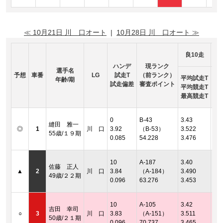
≪ 10月21日 川 口オート
|
10月28日 川 口オート ≫
良10走
ハンデ
現ランク
選手名
予想
車番
LG
試走T
（前ランク）
平均試走T
年齢/期
試走偏差
審査ポイント
平均競走T
最高競走T
着順
0
B-43
3.43
縫田 雅一
2連
◎
1
川 口
3.92
（B-53）
3.522
55歳/１９期
着順
0.085
54.228
3.476
2連
着順
10
A-187
3.40
佐藤 正人
2連
▲
2
川 口
3.84
（A-184）
3.490
49歳/２２期
着順
0.096
63.276
3.453
2連
着順
10
A-105
3.42
吉田 幸司
2連
○
3
川 口
3.83
（A-151）
3.511
50歳/２１期
着順
0.096
70.737
3.465