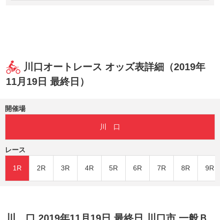
川口オートレース オッズ表詳細（2019年
11月19日 最終日）
開催場
川 口
レース
1R
2R
3R
4R
5R
6R
7R
8R
9R
川 口 2019年11月19日 最終日 川口市 一般Ｂ