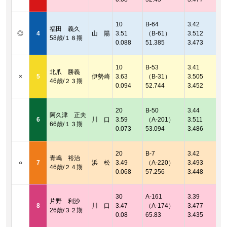
2
着
10
B-64
3.42
福田 義久
2
◎
4
山 陽
3.51
（B-61）
3.512
58歳/１８期
着
0.088
51.385
3.473
2
着
10
B-53
3.41
北爪 勝義
2
×
5
伊勢崎
3.63
（B-31）
3.505
46歳/２３期
着
0.094
52.744
3.452
2
着
20
B-50
3.44
阿久津 正夫
2
6
川 口
3.59
（A-201）
3.511
66歳/１３期
着
0.073
53.094
3.486
2
着
20
B-7
3.42
青嶋 裕治
2
○
7
浜 松
3.49
（A-220）
3.493
46歳/２４期
着
0.068
57.256
3.448
2
着
30
A-161
3.39
片野 利沙
2
8
川 口
3.47
（A-174）
3.477
26歳/３２期
着
0.08
65.83
3.435
2