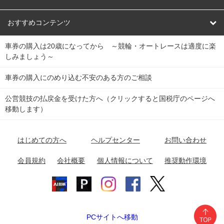
競輪くじ
レース結果
北日本
函館競輪場
青森競輪場
いわき平競輪場
おすすめコンテンツ
車券の購入は20歳になってから ～競輪・オートレースは適度に楽
Dokanto!
キャリーオーバー一覧
関
競輪選手情報
弥彦競輪場
前橋競輪場
取手競輪場
宇都宮競輪場
しみましょう～
東
大宮競輪場
西武園競輪場
京王閣競輪場
立川競輪場
チャリロトプラザ
Perfecta Navi
車券の購入にのめり込む不安のある方のご相談
南
松戸競輪場
千葉競輪場
川崎競輪場
平塚競輪場
公営競技の払戻金を受けた方へ（クリックすると国税庁のページへ
netkeirin
関
移動します）
小田原競輪場
伊東競輪場
静岡競輪場
東
ケイリンガル
中
名古屋競輪場
岐阜競輪場
大垣競輪場
豊橋競輪場
はじめての方へ
ヘルプセンター
お問い合わせ
部
チャリレンジャー
富山競輪場
松阪競輪場
四日市競輪場
会員規約
会社概要
個人情報について
推奨動作環境
競輪場情報
近
福井競輪場
奈良競輪場
向日町競輪場
和歌山競輪場
畿
岸和田競輪場
オートレース場情報
PCサイトへ移動