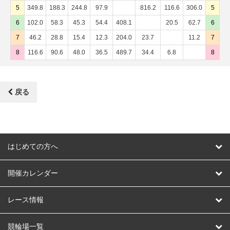
5
349.8
188.3
244.8
97.9
816.2
116.6
306.0
5
6
102.0
58.3
45.3
54.4
408.1
20.5
62.7
6
7
46.2
28.8
15.4
12.3
204.0
23.7
11.2
7
8
116.6
90.6
48.0
36.5
489.7
34.4
6.8
8
戻る
はじめての方へ
はじめての方へ
開催カレンダー
競輪
レース情報
オートレース
レース予想
競輪場一覧