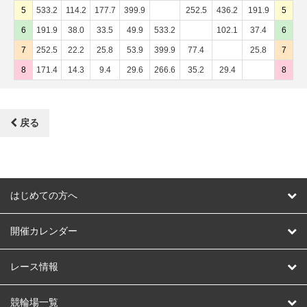
5
533.2
114.2
177.7
399.9
252.5
436.2
191.9
5
6
191.9
38.0
33.5
49.9
533.2
102.1
37.4
6
7
252.5
22.2
25.8
53.9
399.9
77.4
25.8
7
8
171.4
14.3
9.4
29.6
266.6
35.2
29.4
8
戻る
はじめての方へ
はじめての方へ
開催カレンダー
競輪
レース情報
オートレース
レース予想
競輪場一覧