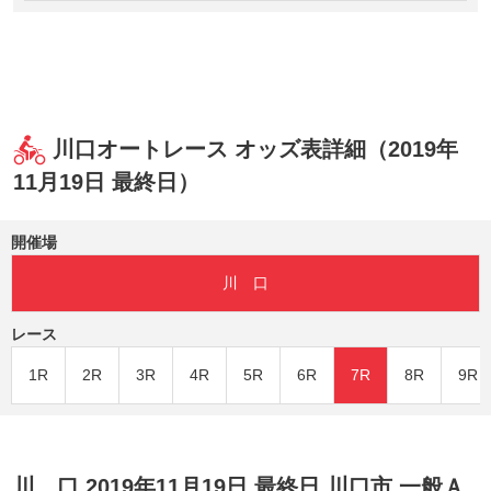
川口オートレース オッズ表詳細（2019年
11月19日 最終日）
開催場
川 口
レース
1R
2R
3R
4R
5R
6R
7R
8R
9R
川 口 2019年11月19日 最終日 川口市 一般Ａ