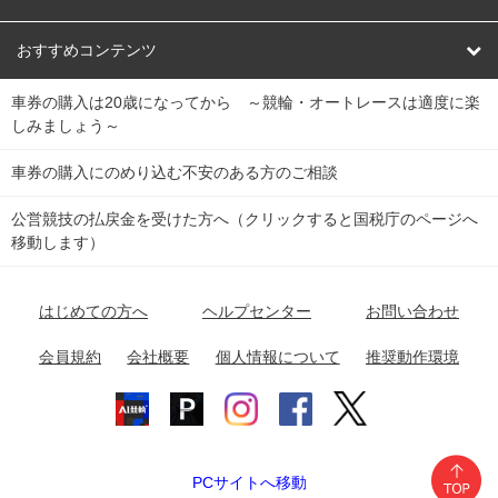
競輪くじ
レース結果
北日本
函館競輪場
青森競輪場
いわき平競輪場
おすすめコンテンツ
車券の購入は20歳になってから ～競輪・オートレースは適度に楽
Dokanto!
キャリーオーバー一覧
関
競輪選手情報
弥彦競輪場
前橋競輪場
取手競輪場
宇都宮競輪場
しみましょう～
東
大宮競輪場
西武園競輪場
京王閣競輪場
立川競輪場
チャリロトプラザ
Perfecta Navi
車券の購入にのめり込む不安のある方のご相談
南
松戸競輪場
千葉競輪場
川崎競輪場
平塚競輪場
公営競技の払戻金を受けた方へ（クリックすると国税庁のページへ
netkeirin
関
移動します）
小田原競輪場
伊東競輪場
静岡競輪場
東
ケイリンガル
中
名古屋競輪場
岐阜競輪場
大垣競輪場
豊橋競輪場
はじめての方へ
ヘルプセンター
お問い合わせ
部
チャリレンジャー
富山競輪場
松阪競輪場
四日市競輪場
会員規約
会社概要
個人情報について
推奨動作環境
競輪場情報
近
福井競輪場
奈良競輪場
向日町競輪場
和歌山競輪場
畿
岸和田競輪場
オートレース場情報
PCサイトへ移動