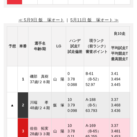
≪ 5月9日 飯 塚オート
|
5月11日 飯 塚オート ≫
良10走
ハンデ
現ランク
選手名
予想
車番
LG
試走T
（前ランク）
平均試走T
年齢/期
試走偏差
審査ポイント
平均競走T
最高競走T
着順
0
B-61
3.41
磯部 真樹
2連
1
山 陽
3.78
（B-52）
3.494
37歳/２８期
着順
0.088
52.97
3.445
2連
着順
10
A-188
3.37
川端 孝
2連
▲
2
飯 塚
3.79
（B-5）
3.468
48歳/２４期
着順
0.098
63.793
3.436
2連
着順
10
A-169
3.37
佐伯 拓実
2連
3
山 陽
3.78
（B-65）
3.481
28歳/３３期
着順
0.11
65.255
3.453