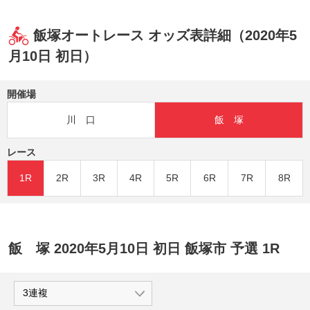
飯塚オートレース オッズ表詳細（2020年5
月10日 初日）
開催場
川 口
飯 塚
レース
1R
2R
3R
4R
5R
6R
7R
8R
飯 塚 2020年5月10日 初日 飯塚市 予選 1R