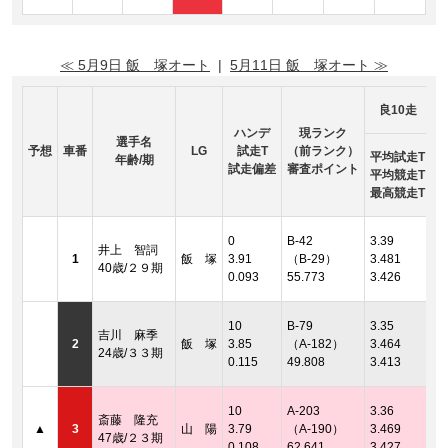
≪ 5月9日 飯 塚オート
|
5月11日 飯 塚オート ≫
良10走
ハンデ
現ランク
選手名
予想
車番
LG
試走T
（前ランク）
平均試走T
年齢/期
試走偏差
審査ポイント
平均競走T
最高競走T
着
0
B-42
3.39
井上 智詞
2
1
飯 塚
3.91
（B-29）
3.481
40歳/２９期
着
0.093
55.773
3.426
2
着
10
B-79
3.35
吉川 麻季
2
2
飯 塚
3.85
（A-182）
3.464
24歳/３３期
着
0.115
49.808
3.413
2
着
10
A-203
3.36
斎藤 隆充
2
▲
3
山 陽
3.79
（A-190）
3.469
47歳/２３期
着
0.108
62.641
3.427