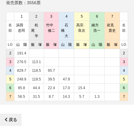
発売票数：3556票
1
2
3
4
5
6
7
名
浜田
松
竹中
石
高宗
緒方
岩見
名
前
忠司
尾
修二
橋
良次
浩一
貴史
前
学
大
LG
山 陽
飯 塚
飯 塚
山 陽
飯 塚
山 陽
飯 塚
LG
2
191.4
2
3
276.5
113.1
3
4
829.7
118.5
95.7
4
5
248.9
118.5
39.5
47.8
5
6
85.8
44.4
22.4
17.0
15.4
6
7
56.5
31.5
8.7
14.3
5.7
1.3
7
戻る