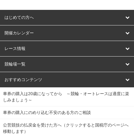
はじめての方へ
はじめての方へ
開催カレンダー
競輪
レース情報
オートレース
レース予想
競輪場一覧
競輪くじ
レース結果
北日本
函館競輪場
青森競輪場
いわき平競輪場
おすすめコンテンツ
車券の購入は20歳になってから ～競輪・オートレースは適度に楽
Dokanto!
キャリーオーバー一覧
関
競輪選手情報
弥彦競輪場
前橋競輪場
取手競輪場
宇都宮競輪場
しみましょう～
東
大宮競輪場
西武園競輪場
京王閣競輪場
立川競輪場
チャリロトプラザ
Perfecta Navi
車券の購入にのめり込む不安のある方のご相談
南
松戸競輪場
千葉競輪場
川崎競輪場
平塚競輪場
公営競技の払戻金を受けた方へ（クリックすると国税庁のページへ
netkeirin
関
移動します）
小田原競輪場
伊東競輪場
静岡競輪場
東