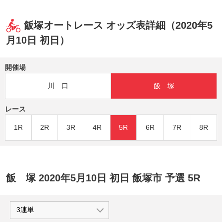
飯塚オートレース オッズ表詳細（2020年5
月10日 初日）
開催場
川 口
飯 塚
レース
1R
2R
3R
4R
5R
6R
7R
8R
飯 塚 2020年5月10日 初日 飯塚市 予選 5R