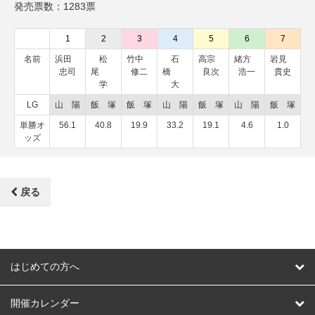
発売票数：1283票
1
2
3
4
5
6
7
名前
浜田
松
竹中
石
高宗
緒方
岩見
忠司
尾
修二
橋
良次
浩一
貴史
学
大
LG
山 陽
飯 塚
飯 塚
山 陽
飯 塚
山 陽
飯 塚
単勝オ
56.1
40.8
19.9
33.2
19.1
4.6
1.0
ッズ
戻る
はじめての方へ
はじめての方へ
開催カレンダー