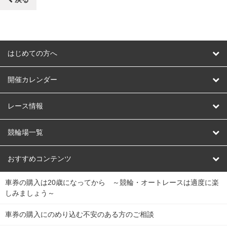
はじめての方へ
はじめての方へ
開催カレンダー
競輪
レース情報
オートレース
レース予想
競輪場一覧
競輪くじ
レース結果
北日本
函館競輪場
青森競輪場
いわき平競輪場
おすすめコンテンツ
車券の購入は20歳になってから ～競輪・オートレースは適度に楽
Dokanto!
キャリーオーバー一覧
関
競輪選手情報
弥彦競輪場
前橋競輪場
取手競輪場
宇都宮競輪場
しみましょう～
東
大宮競輪場
西武園競輪場
京王閣競輪場
立川競輪場
チャリロトプラザ
Perfecta Navi
車券の購入にのめり込む不安のある方のご相談