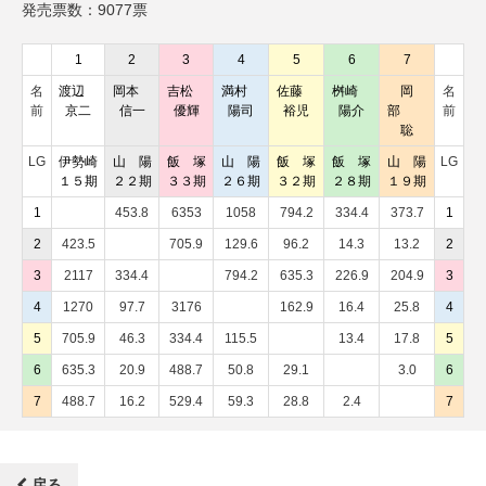
発売票数：9077票
1
2
3
4
5
6
7
名
渡辺
岡本
吉松
満村
佐藤
桝崎
岡
名
前
京二
信一
優輝
陽司
裕児
陽介
部
前
聡
LG
伊勢崎
山 陽
飯 塚
山 陽
飯 塚
飯 塚
山 陽
LG
１５期
２２期
３３期
２６期
３２期
２８期
１９期
1
453.8
6353
1058
794.2
334.4
373.7
1
2
423.5
705.9
129.6
96.2
14.3
13.2
2
3
2117
334.4
794.2
635.3
226.9
204.9
3
4
1270
97.7
3176
162.9
16.4
25.8
4
5
705.9
46.3
334.4
115.5
13.4
17.8
5
6
635.3
20.9
488.7
50.8
29.1
3.0
6
7
488.7
16.2
529.4
59.3
28.8
2.4
7
戻る