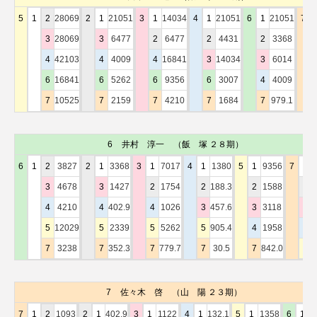
5
1
2
28069
2
1
21051
3
1
14034
4
1
21051
6
1
21051
7
3
28069
3
6477
2
6477
2
4431
2
3368
4
42103
4
4009
4
16841
3
14034
3
6014
6
16841
6
5262
6
9356
6
3007
4
4009
7
10525
7
2159
7
4210
7
1684
7
979.1
6
井村 淳一
（飯 塚 ２８期）
6
1
2
3827
2
1
3368
3
1
7017
4
1
1380
5
1
9356
7
1
6
3
4678
3
1427
2
1754
2
188.3
2
1588
2
4
4210
4
402.9
4
1026
3
457.6
3
3118
3
1
5
12029
5
2339
5
5262
5
905.4
4
1958
4
7
3238
7
352.3
7
779.7
7
30.5
7
842.0
5
2
7
佐々木 啓
（山 陽 ２３期）
7
1
2
1093
2
1
402.9
3
1
1122
4
1
132.1
5
1
1358
6
1
2