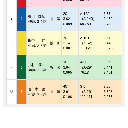
2連
着順
20
A-125
3.37
番田 隆弘
2連
▲
4
山 陽
3.62
（A-140）
3.462
46歳/２４期
着順
0.089
68.759
3.439
2連
着順
30
A-101
3.37
田中 進
2連
○
5
飯 塚
3.74
（A-52）
3.446
41歳/２７期
着順
0.087
71.064
3.390
2連
着順
30
A-58
3.34
井村 淳一
2連
×
6
飯 塚
3.64
（A-29）
3.441
38歳/２８期
着順
0.095
76.13
3.401
2連
着順
40
S-9
3.29
佐々木 啓
2連
◎
7
山 陽
3.61
（S-26）
3.398
47歳/２３期
着順
0.106
119.471
3.365
2連