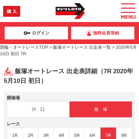
ログイン
無料会員登録
競輪・オートレースTOP
>
飯塚オートレース 出走表一覧
>
2020年5月
10日 初日 7R
飯塚オートレース 出走表詳細（7R 2020年
5月10日 初日）
開催場
川 口
飯 塚
レース
1R
2R
3R
4R
5R
6R
7R
8R