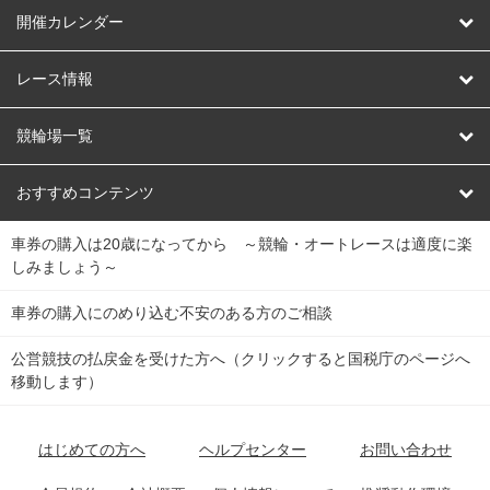
はじめての方へ
開催カレンダー
競輪
レース情報
オートレース
レース予想
競輪場一覧
競輪くじ
レース結果
北日本
函館競輪場
青森競輪場
いわき平競輪場
おすすめコンテンツ
車券の購入は20歳になってから ～競輪・オートレースは適度に楽
Dokanto!
キャリーオーバー一覧
関
競輪選手情報
弥彦競輪場
前橋競輪場
取手競輪場
宇都宮競輪場
しみましょう～
東
大宮競輪場
西武園競輪場
京王閣競輪場
立川競輪場
チャリロトプラザ
Perfecta Navi
車券の購入にのめり込む不安のある方のご相談
南
松戸競輪場
千葉競輪場
川崎競輪場
平塚競輪場
公営競技の払戻金を受けた方へ（クリックすると国税庁のページへ
netkeirin
関
移動します）
小田原競輪場
伊東競輪場
静岡競輪場
東
ケイリンガル
中
名古屋競輪場
岐阜競輪場
大垣競輪場
豊橋競輪場
はじめての方へ
ヘルプセンター
お問い合わせ
部
チャリレンジャー