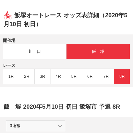
飯塚オートレース オッズ表詳細（2020年5
月10日 初日）
開催場
川 口
飯 塚
レース
1R
2R
3R
4R
5R
6R
7R
8R
飯 塚 2020年5月10日 初日 飯塚市 予選 8R