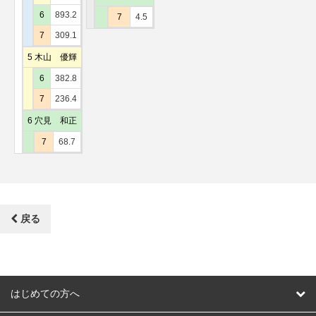
6
893.2
7
4.5
7
309.1
5 木山 優輝
6
382.8
7
236.4
6 穴見 和正
7
68.7
戻る
はじめての方へ