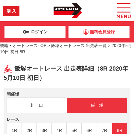
ログイン
無料会員登録
競輪・オートレースTOP
>
飯塚オートレース 出走表一覧
>
2020年5月
10日 初日 8R
飯塚オートレース 出走表詳細（8R 2020年
5月10日 初日）
開催場
川 口
飯 塚
レース
1R
2R
3R
4R
5R
6R
7R
8R