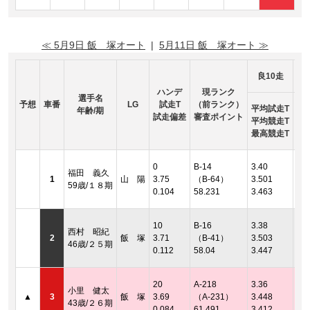
≪ 5月9日 飯 塚オート
|
5月11日 飯 塚オート ≫
良10走
ハンデ
現ランク
選手名
予想
車番
LG
試走T
（前ランク）
平均試走T
年齢/期
試走偏差
審査ポイント
平均競走T
最高競走T
着順
0
B-14
3.40
福田 義久
2連
1
山 陽
3.75
（B-64）
3.501
59歳/１８期
着順
0.104
58.231
3.463
2連
着順
10
B-16
3.38
西村 昭紀
2連
2
飯 塚
3.71
（B-41）
3.503
46歳/２５期
着順
0.112
58.04
3.447
2連
着順
20
A-218
3.36
小里 健太
2連
▲
3
飯 塚
3.69
（A-231）
3.448
43歳/２６期
着順
0.084
61.491
3.412