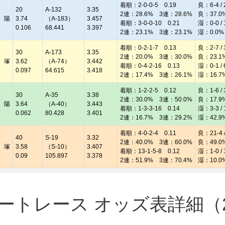
着順：2-0-0-5 0.19
良：6-4 / 
20
A-132
3.35
2連：28.6% 3連：28.6%
良：37.0
 陽
3.74
（A-183）
3.457
着順：3-0-0-10 0.21
湿：0-0 / 
0.106
68.441
3.397
2連：23.1% 3連：23.1%
湿：0.0%
着順：0-2-1-7 0.13
良：2-7 / 
30
A-173
3.35
2連：20.0% 3連：30.0%
良：23.1
 塚
3.62
（A-74）
3.442
着順：0-4-2-16 0.13
湿：0-1 / 
0.097
64.615
3.418
2連：17.4% 3連：26.1%
湿：16.7
着順：1-2-2-5 0.12
良：1-6 / 
30
A-35
3.38
2連：30.0% 3連：50.0%
良：17.9
 陽
3.64
（A-40）
3.443
着順：1-3-3-16 0.14
湿：3-3 / 
0.062
80.428
3.401
2連：16.7% 3連：29.2%
湿：42.9
着順：4-0-2-4 0.11
良：21-4 /
40
S-19
3.32
2連：40.0% 3連：60.0%
良：49.0
 塚
3.58
（S-10）
3.407
着順：13-1-5-8 0.12
湿：1-0 / 
0.09
105.897
3.378
2連：51.9% 3連：70.4%
湿：10.0
トレース オッズ表詳細（20