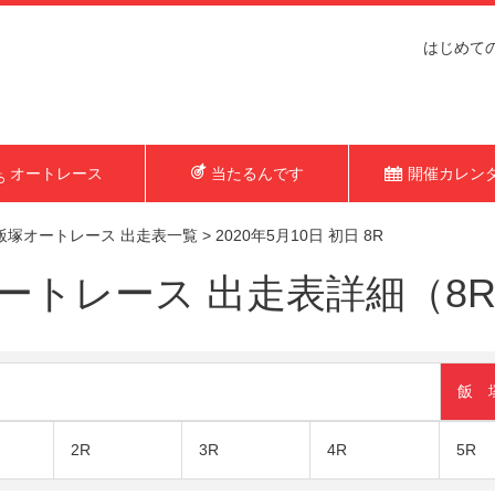
はじめて
オートレース
当たるんです
開催カレン
飯塚オートレース 出走表一覧
>
2020年5月10日 初日 8R
トレース 出走表詳細（8R 2
飯 
2R
3R
4R
5R