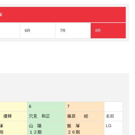
塚
6R
7R
8R
6
7
 優輝
穴見 和正
篠原 睦
名前
塚
山 陽
飯 塚
LG
期
１２期
２６期