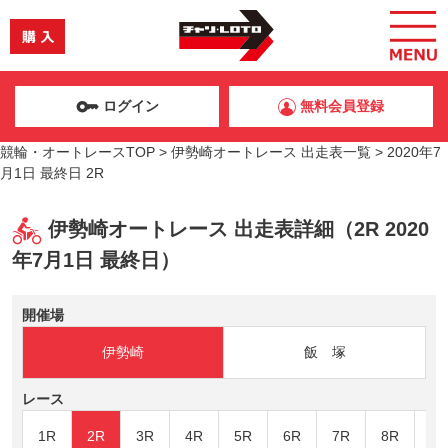
ログイン
無料会員登録
競輪・オートレースTOP
>
伊勢崎オートレース 出走表一覧
>
2020年7
月1日 最終日 2R
伊勢崎オートレース 出走表詳細（2R 2020
年7月1日 最終日）
開催場
伊勢崎
飯 塚
レース
1R
2R
3R
4R
5R
6R
7R
8R
9R