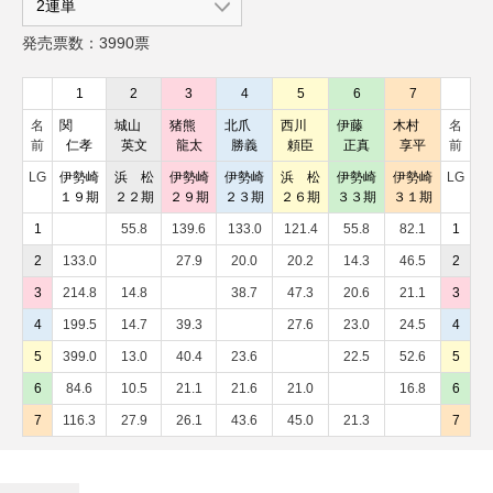
発売票数：3990票
1
2
3
4
5
6
7
名
関
城山
猪熊
北爪
西川
伊藤
木村
名
前
仁孝
英文
龍太
勝義
頼臣
正真
享平
前
LG
伊勢崎
浜 松
伊勢崎
伊勢崎
浜 松
伊勢崎
伊勢崎
LG
１９期
２２期
２９期
２３期
２６期
３３期
３１期
1
55.8
139.6
133.0
121.4
55.8
82.1
1
2
133.0
27.9
20.0
20.2
14.3
46.5
2
3
214.8
14.8
38.7
47.3
20.6
21.1
3
4
199.5
14.7
39.3
27.6
23.0
24.5
4
5
399.0
13.0
40.4
23.6
22.5
52.6
5
6
84.6
10.5
21.1
21.6
21.0
16.8
6
7
116.3
27.9
26.1
43.6
45.0
21.3
7