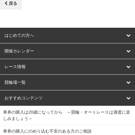
戻る
はじめての方へ
はじめての方へ
開催カレンダー
競輪
レース情報
オートレース
レース予想
競輪場一覧
競輪くじ
レース結果
北日本
函館競輪場
青森競輪場
いわき平競輪場
おすすめコンテンツ
車券の購入は20歳になってから ～競輪・オートレースは適度に楽
Dokanto!
キャリーオーバー一覧
関
競輪選手情報
弥彦競輪場
前橋競輪場
取手競輪場
宇都宮競輪場
しみましょう～
東
大宮競輪場
西武園競輪場
京王閣競輪場
立川競輪場
チャリロトプラザ
Perfecta Navi
車券の購入にのめり込む不安のある方のご相談