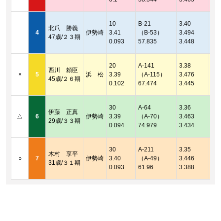
2連
着順
10
B-21
3.40
北爪 勝義
2連
4
伊勢崎
3.41
（B-53）
3.494
47歳/２３期
着順
0.093
57.835
3.448
2連
着順
20
A-141
3.38
西川 頼臣
2連
×
5
浜 松
3.39
（A-115）
3.476
45歳/２６期
着順
0.102
67.474
3.445
2連
着順
30
A-64
3.36
伊藤 正真
2連
△
6
伊勢崎
3.39
（A-70）
3.463
29歳/３３期
着順
0.094
74.979
3.434
2連
着順
30
A-211
3.35
木村 享平
2連
○
7
伊勢崎
3.40
（A-49）
3.446
31歳/３１期
着順
0.093
61.96
3.388
2連