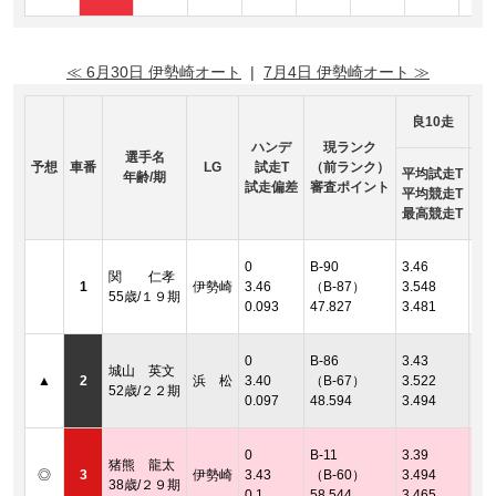
≪ 6月30日 伊勢崎オート
|
7月4日 伊勢崎オート ≫
良10走
ハンデ
現ランク
選手名
予想
車番
LG
試走T
（前ランク）
平均試走T
年齢/期
試走偏差
審査ポイント
平均競走T
最高競走T
着順
0
B-90
3.46
関 仁孝
2連
1
伊勢崎
3.46
（B-87）
3.548
55歳/１９期
着順
0.093
47.827
3.481
2連
着順
0
B-86
3.43
城山 英文
2連
▲
2
浜 松
3.40
（B-67）
3.522
52歳/２２期
着順
0.097
48.594
3.494
2連
着順
0
B-11
3.39
猪熊 龍太
2連
◎
3
伊勢崎
3.43
（B-60）
3.494
38歳/２９期
着順
0.1
58.544
3.465