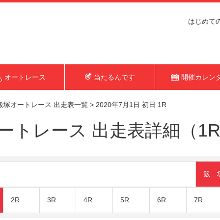
はじめて
オートレース
当たるんです
開催カレン
飯塚オートレース 出走表一覧
>
2020年7月1日 初日 1R
トレース 出走表詳細（1R 2
飯 
2R
3R
4R
5R
6R
7R