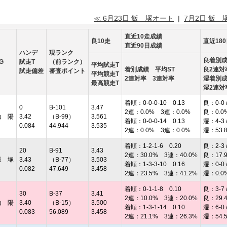
≪ 6月23日 飯 塚オート
|
7月2日 飯 
直近10走成績
良10走
直近18
直近90日成績
ハンデ
現ランク
良着別
G
試走T
（前ランク）
平均試走T
着別成績 平均ST
良2連対
試走偏差
審査ポイント
平均競走T
2連対率 3連対率
湿着別
最高競走T
湿2連対
着順：0-0-0-10 0.13
良：0-0 /
0
B-101
3.47
2連：0.0% 3連：0.0%
良：0.0
山 陽
3.42
（B-99）
3.561
着順：0-0-0-14 0.13
湿：4-3 /
0.084
44.944
3.535
2連：0.0% 3連：0.0%
湿：53.
着順：1-2-1-6 0.20
良：2-3 /
20
B-91
3.43
2連：30.0% 3連：40.0%
良：17.
飯 塚
3.43
（B-77）
3.503
着順：1-3-3-10 0.16
湿：0-0 /
0.082
47.649
3.458
2連：23.5% 3連：41.2%
湿：0.0
着順：0-1-1-8 0.10
良：3-7 /
30
B-37
3.41
2連：10.0% 3連：20.0%
良：29.
山 陽
3.40
（B-15）
3.500
着順：1-3-1-14 0.10
湿：6-0 /
0.083
56.089
3.458
2連：21.1% 3連：26.3%
湿：54.