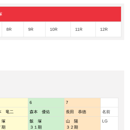
塚
8R
9R
10R
11R
12R
6
7
本 竜二
森本 優佑
長田 恭徳
名前
 塚
飯 塚
山 陽
LG
７期
３１期
３２期