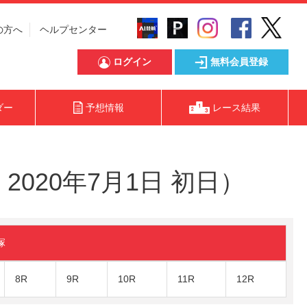
の方へ
ヘルプセンター
ログイン
無料会員登録
ダー
予想情報
レース結果
020年7月1日 初日）
塚
8R
9R
10R
11R
12R