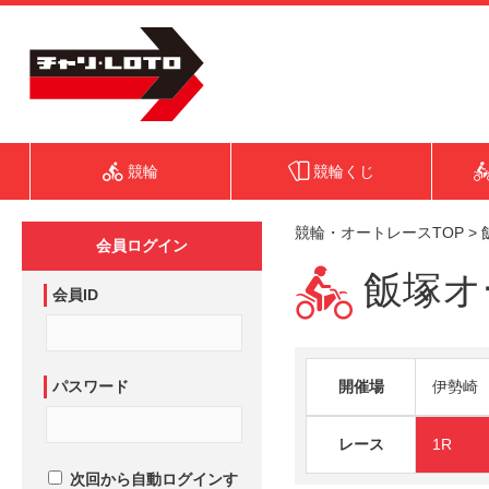
競輪
競輪くじ
競輪・オートレースTOP
>
会員ログイン
飯塚オー
会員ID
パスワード
開催場
伊勢崎
レース
1R
次回から自動ログインす