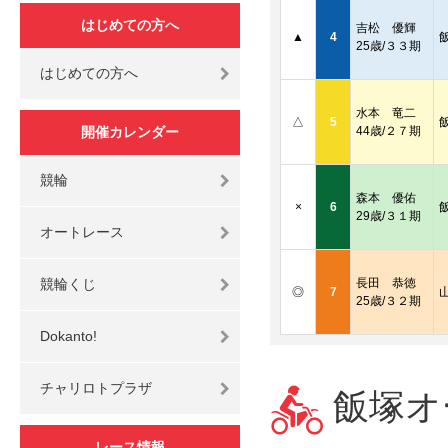
はじめての方へ
吉松 優輝
▲
4
25歳/３３期
はじめての方へ
水本 竜二
△
5
開催カレンダー
44歳/２７期
競輪
森本 優佑
×
6
29歳/３１期
オートレース
競輪くじ
長田 恭徳
◎
7
25歳/３２期
Dokanto!
チャリロトプラザ
飯塚オ
レース情報