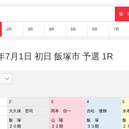
飯 
2R
3R
4R
5R
6R
7R
年7月1日 初日 飯塚市 予選 1R
2
3
4
5
大久保 哲司
岡本 信一
吉松 優輝
水
飯 塚
山 陽
飯 塚
飯
２０期
２２期
３３期
２