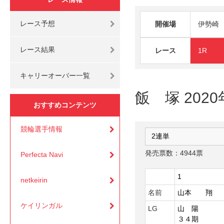
レース予想
開催場
伊勢崎
レース結果
レース
1R
キャリーオーバー一覧
飯 塚 2020
おすすめコンテンツ
競輪選手情報
発売票数：4944票
Perfecta Navi
1
netkeirin
名前
山本 翔
ケイリンガル
LG
山 陽
３４期