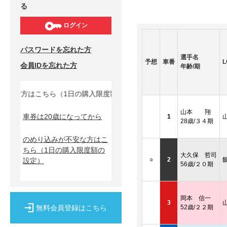
る
ログイン
パスワードを忘れた方
選手名
予想
車番
L
会員IDを忘れた方
年齢/期
安な方はこちら（1日の購入限度額の設定）↓
山本 翔
車券は20歳になってから
1
28歳/３４期
のめり込みが不安な方はこ
ちら
（1日の購入限度額の
大久保 哲司
○
2
設定）
56歳/２０期
岡本 信一
3
無料会員登録はこちら
52歳/２２期