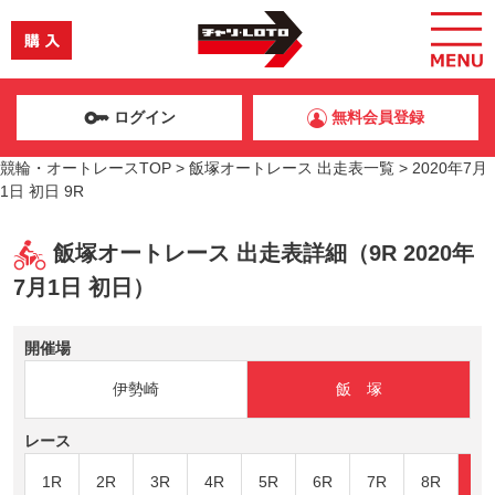
ログイン
無料会員登録
競輪・オートレースTOP
>
飯塚オートレース 出走表一覧
>
2020年7月
1日 初日 9R
飯塚オートレース 出走表詳細（9R 2020年
7月1日 初日）
開催場
伊勢崎
飯 塚
レース
1R
2R
3R
4R
5R
6R
7R
8R
9R