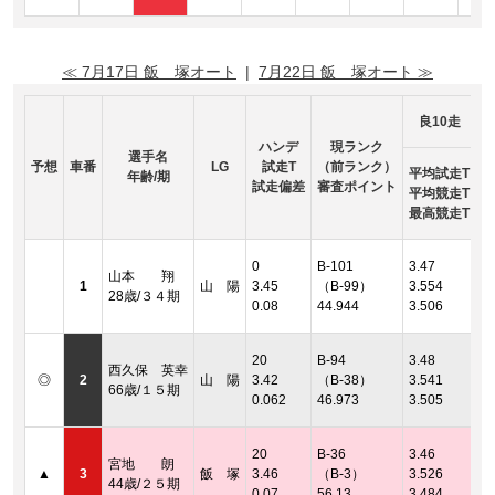
≪ 7月17日 飯 塚オート
|
7月22日 飯 塚オート ≫
良10走
ハンデ
現ランク
選手名
予想
車番
LG
試走T
（前ランク）
平均試走T
年齢/期
試走偏差
審査ポイント
平均競走T
最高競走T
着
0
B-101
3.47
山本 翔
2
1
山 陽
3.45
（B-99）
3.554
28歳/３４期
着
0.08
44.944
3.506
2
着
20
B-94
3.48
西久保 英幸
2
◎
2
山 陽
3.42
（B-38）
3.541
66歳/１５期
着
0.062
46.973
3.505
2
着
20
B-36
3.46
宮地 朗
2
▲
3
飯 塚
3.46
（B-3）
3.526
44歳/２５期
着
0.07
56.13
3.484