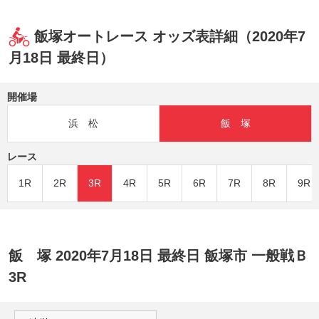
飯塚オートレース オッズ表詳細（2020年7
月18日 最終日）
開催場
浜 松
飯 塚
レース
1R
2R
3R
4R
5R
6R
7R
8R
9R
飯 塚 2020年7月18日 最終日 飯塚市 一般戦Ｂ
3R