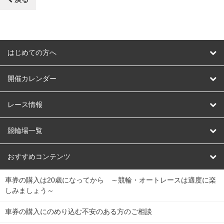
はじめての方へ
はじめての方へ
開催カレンダー
競輪
レース情報
オートレース
レース予想
競輪場一覧
競輪くじ
レース結果
北日本
函館競輪場
青森競輪場
いわき平競輪場
おすすめコンテンツ
車券の購入は20歳になってから ～競輪・オートレースは適度に楽
Dokanto!
キャリーオーバー一覧
関
競輪選手情報
弥彦競輪場
前橋競輪場
取手競輪場
宇都宮競輪場
しみましょう～
東
大宮競輪場
西武園競輪場
京王閣競輪場
立川競輪場
チャリロトプラザ
Perfecta Navi
車券の購入にのめり込む不安のある方のご相談