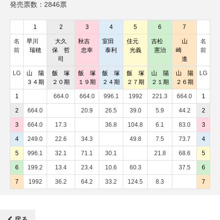
発売票数：2846票
1
2
3
4
5
6
7
名
早川
大久
秋吉
室田
佳元
吉松
山
名
前
瑞穂
保 哲
忠幸
泰利
光義
憲治
崎
前
司
進
LG
山 陽
飯 塚
飯 塚
飯 塚
飯 塚
山 陽
山 陽
LG
３４期
２０期
１９期
２４期
２７期
２１期
２６期
1
664.0
664.0
996.1
1992
221.3
664.0
1
2
664.0
20.9
26.5
39.0
5.9
44.2
2
3
664.0
17.3
36.8
104.8
6.1
83.0
3
4
249.0
22.6
34.3
49.8
7.5
73.7
4
5
996.1
32.1
71.1
30.1
21.8
68.6
5
6
199.2
13.4
23.4
10.6
60.3
37.5
6
7
1992
36.2
64.2
33.2
124.5
8.3
7
戻る