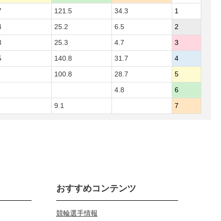
7
121.5
34.3
1
4
25.2
6.5
2
3
25.3
4.7
3
5
140.8
31.7
4
100.8
28.7
5
4.8
6
9.1
7
おすすめコンテンツ
競輪選手情報