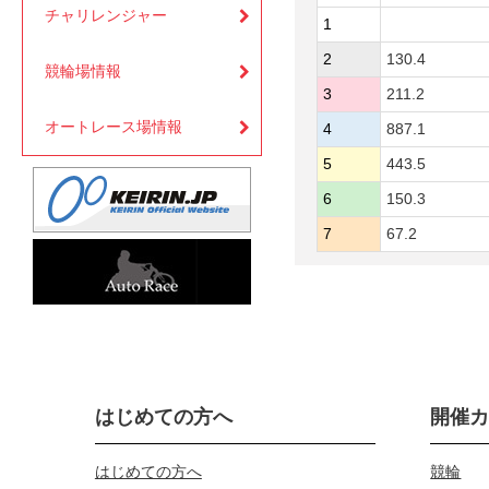
チャリレンジャー
1
2
130.4
競輪場情報
3
211.2
オートレース場情報
4
887.1
5
443.5
6
150.3
7
67.2
はじめての方へ
開催
はじめての方へ
競輪