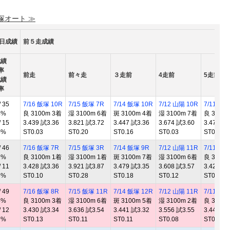
 塚オート ≫
0日成績
前５走成績
成績
率
前走
前々走
３走前
4走前
5走前
成績
率
 35
7/16 飯塚 10R
7/15 飯塚 7R
7/14 飯塚 10R
7/12 山陽 10R
7/11 山陽
4%
良 3100m 3着
湿 3100m 6着
斑 3100m 4着
湿 3100m 7着
良 3100
 15
3.439 試3.36
3.821 試3.72
3.447 試3.36
3.674 試3.60
3.473 試3
0%
ST0.03
ST0.20
ST0.16
ST0.03
ST0.10
 46
7/16 飯塚 7R
7/15 飯塚 3R
7/14 飯塚 9R
7/12 山陽 11R
7/11 山陽
1%
良 3100m 1着
湿 3100m 1着
斑 3100m 7着
湿 3100m 6着
良 3100
 11
3.428 試3.36
3.921 試3.87
3.479 試3.35
3.608 試3.57
3.428 試3
3%
ST0.10
ST0.28
ST0.18
ST0.12
ST0.08
 49
7/16 飯塚 8R
7/15 飯塚 11R
7/14 飯塚 12R
7/12 山陽 11R
7/11 山陽
4%
良 3100m 3着
湿 3100m 6着
斑 3100m 5着
湿 3100m 2着
良 3100
 12
3.430 試3.34
3.636 試3.54
3.441 試3.32
3.556 試3.55
3.441 試3
7%
ST0.13
ST0.11
ST0.11
ST0.08
ST0.06