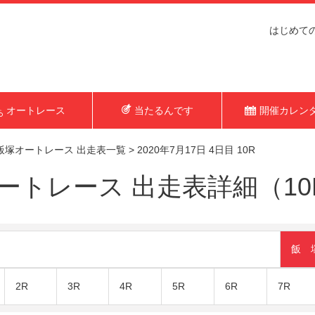
はじめて
オートレース
当たるんです
開催カレン
飯塚オートレース 出走表一覧
>
2020年7月17日 4日目 10R
トレース 出走表詳細（10R 
飯 
2R
3R
4R
5R
6R
7R