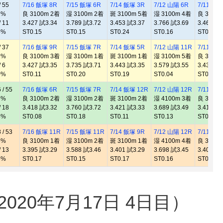
 55
7/16 飯塚 8R
7/15 飯塚 6R
7/14 飯塚 3R
7/12 山陽 6R
7/11 山陽
1%
良 3100m 2着
湿 3100m 2着
斑 3100m 5着
湿 3100m 4着
良 3100
 11
3.427 試3.34
3.789 試3.72
3.453 試3.37
3.766 試3.69
3.462 試3
4%
ST0.15
ST0.15
ST0.24
ST0.16
ST0.11
 37
7/16 飯塚 9R
7/15 飯塚 7R
7/14 飯塚 5R
7/12 山陽 11R
7/11 山陽
1%
良 3100m 3着
湿 3100m 1着
斑 3100m 1着
湿 3100m 5着
良 3100
 6
3.427 試3.35
3.735 試3.71
3.443 試3.35
3.579 試3.55
3.431 試3
0%
ST0.11
ST0.20
ST0.19
ST0.04
ST0.02
/ 55
7/16 飯塚 6R
7/15 飯塚 7R
7/14 飯塚 12R
7/12 山陽 12R
7/11 山陽
3%
良 3100m 2着
湿 3100m 2着
斑 3100m 2着
湿 4100m 3着
良 3100
 18
3.418 試3.32
3.760 試3.72
3.421 試3.33
3.689 試3.49
3.412 試3
4%
ST0.08
ST0.18
ST0.11
ST0.13
ST0.02
/ 53
7/16 飯塚 11R
7/15 飯塚 11R
7/14 飯塚 9R
7/12 山陽 12R
7/11 山陽
5%
良 3100m 1着
湿 3100m 2着
斑 3100m 1着
湿 4100m 4着
良 3100
 13
3.395 試3.29
3.588 試3.46
3.401 試3.29
3.698 試3.45
3.405 試3
5%
ST0.17
ST0.15
ST0.17
ST0.16
ST0.10
20年7月17日 4日目）