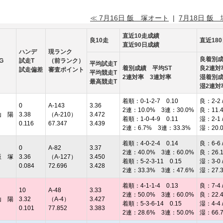
≪ 7月16日 飯 塚オート
|
7月18日 飯
直近10走成績
良10走
直近18
直近90日成績
ハンデ
現ランク
良着別
G
試走T
（前ランク）
平均試走T
着別成績 平均ST
良2連対
試走偏差
審査ポイント
平均競走T
2連対率 3連対率
湿着別
最高競走T
湿2連対
着順：0-1-2-7 0.10
良：2-2 /
0
A-143
3.36
2連：10.0% 3連：30.0%
良：11.
山 陽
3.38
（A-210）
3.472
着順：1-0-4-9 0.11
湿：2-1 /
0.116
67.347
3.439
2連：6.7% 3連：33.3%
湿：20.
着順：4-0-2-4 0.14
良：6-6 /
0
A-82
3.37
2連：40.0% 3連：60.0%
良：26.
飯 塚
3.36
（A-127）
3.450
着順：5-2-3-11 0.15
湿：3-0 /
0.084
72.696
3.428
2連：33.3% 3連：47.6%
湿：27.
着順：4-1-1-4 0.13
良：7-4 /
10
A-48
3.33
2連：50.0% 3連：60.0%
良：22.
山 陽
3.32
（A-4）
3.427
着順：5-3-6-14 0.15
湿：4-4 /
0.101
77.852
3.383
2連：28.6% 3連：50.0%
湿：66.