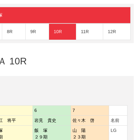
塚
8R
9R
10R
11R
12R
 10R
6
7
江 将平
岩見 貴史
佐々木 啓
名前
塚
飯 塚
山 陽
LG
期
２９期
２３期