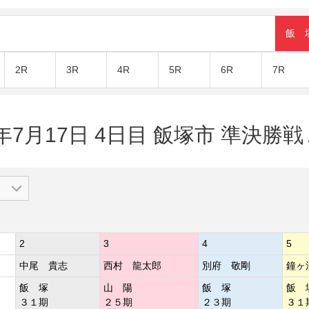
飯 
2R
3R
4R
5R
6R
7R
年7月17日 4日目 飯塚市 準決勝戦Ａ
2
3
4
5
中尾 貴志
西村 龍太郎
別府 敬剛
鐘ヶ
飯 塚
山 陽
飯 塚
飯 
３１期
２５期
２３期
３１