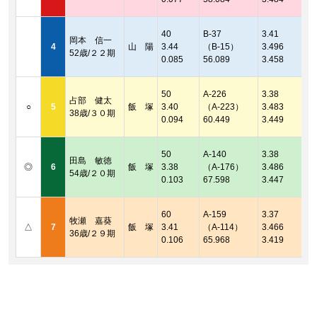
2
着
40
B-37
3.41
岡本 信一
2
4
山 陽
3.44
（B-15）
3.496
52歳/２２期
着
0.085
56.089
3.458
2
着
50
A-226
3.38
占部 健太
2
○
5
飯 塚
3.40
（A-223）
3.483
38歳/３０期
着
0.094
60.449
3.449
2
着
50
A-140
3.38
田島 敏徳
2
◎
6
飯 塚
3.38
（A-176）
3.486
54歳/２０期
着
0.103
67.598
3.447
2
着
60
A-159
3.37
牧瀬 嘉葵
2
△
7
飯 塚
3.41
（A-114）
3.466
36歳/２９期
着
0.106
65.968
3.419
2