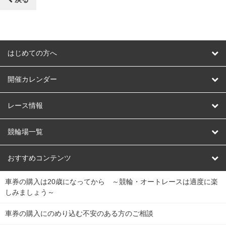
はじめての方へ
はじめての方へ
開催カレンダー
競輪
レース情報
オートレース
レース予想
競輪場一覧
競輪くじ
レース結果
北日本
函館競輪場
青森競輪場
いわき平競輪場
おすすめコンテンツ
車券の購入は20歳になってから ～競輪・オートレースは適度に楽
Dokanto!
キャリーオーバー一覧
関
競輪選手情報
弥彦競輪場
前橋競輪場
取手競輪場
宇都宮競輪場
しみましょう～
東
大宮競輪場
西武園競輪場
京王閣競輪場
立川競輪場
チャリロトプラザ
Perfecta Navi
車券の購入にのめり込む不安のある方のご相談