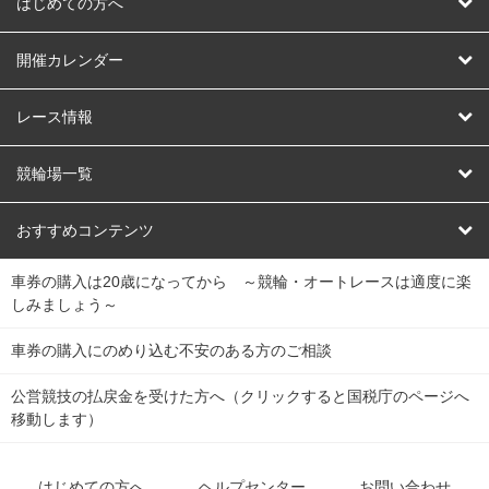
はじめての方へ
はじめての方へ
開催カレンダー
競輪
レース情報
オートレース
レース予想
競輪場一覧
競輪くじ
レース結果
北日本
函館競輪場
青森競輪場
いわき平競輪場
おすすめコンテンツ
車券の購入は20歳になってから ～競輪・オートレースは適度に楽
Dokanto!
キャリーオーバー一覧
関
競輪選手情報
弥彦競輪場
前橋競輪場
取手競輪場
宇都宮競輪場
しみましょう～
東
大宮競輪場
西武園競輪場
京王閣競輪場
立川競輪場
チャリロトプラザ
Perfecta Navi
車券の購入にのめり込む不安のある方のご相談
南
松戸競輪場
千葉競輪場
川崎競輪場
平塚競輪場
公営競技の払戻金を受けた方へ（クリックすると国税庁のページへ
netkeirin
関
移動します）
小田原競輪場
伊東競輪場
静岡競輪場
東
ケイリンガル
中
名古屋競輪場
岐阜競輪場
大垣競輪場
豊橋競輪場
はじめての方へ
ヘルプセンター
お問い合わせ