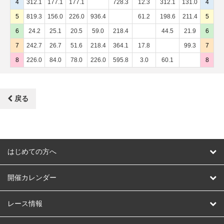
4
312.1
177.1
177.1
728.3
12.3
312.1
131.0
4
5
819.3
156.0
226.0
936.4
61.2
198.6
211.4
5
6
24.2
25.1
20.5
59.0
218.4
44.5
21.9
6
7
242.7
26.7
51.6
218.4
364.1
17.8
99.3
7
8
226.0
84.0
78.0
226.0
595.8
3.0
60.1
8
戻る
はじめての方へ
はじめての方へ
開催カレンダー
競輪
レース情報