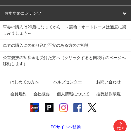
競輪くじ
レース結果
北日本
函館競輪場
青森競輪場
いわき平競輪場
おすすめコンテンツ
車券の購入は20歳になってから ～競輪・オートレースは適度に楽
Dokanto!
キャリーオーバー一覧
関
競輪選手情報
弥彦競輪場
前橋競輪場
取手競輪場
宇都宮競輪場
しみましょう～
東
大宮競輪場
西武園競輪場
京王閣競輪場
立川競輪場
チャリロトプラザ
Perfecta Navi
車券の購入にのめり込む不安のある方のご相談
南
松戸競輪場
千葉競輪場
川崎競輪場
平塚競輪場
公営競技の払戻金を受けた方へ（クリックすると国税庁のページへ
netkeirin
関
移動します）
小田原競輪場
伊東競輪場
静岡競輪場
東
ケイリンガル
中
名古屋競輪場
岐阜競輪場
大垣競輪場
豊橋競輪場
はじめての方へ
ヘルプセンター
お問い合わせ
部
チャリレンジャー
富山競輪場
松阪競輪場
四日市競輪場
会員規約
会社概要
個人情報について
推奨動作環境
競輪場情報
近
福井競輪場
奈良競輪場
向日町競輪場
和歌山競輪場
畿
岸和田競輪場
オートレース場情報
PCサイトへ移動