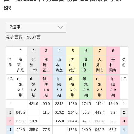
8R
発売票数：9637票
1
2
3
4
5
6
7
8
名
安
池
水
山
内
井
人
丹
名
前
東
浦
崎
本
山
村
見
村
前
久隆
一博
正二
将之
雄介
淳一
剛志
飛竜
LG
山
山
飯
山
飯
飯
山
山
LG
陽
陽
塚
陽
塚
塚
陽
陽
２５
１８
１９
３３
３０
２８
２８
２９
期
期
期
期
期
期
期
期
1
421.6
95.0
2248
1686
674.5
1124
134.9
1
2
843.2
11.0
613.2
224.8
55.7
449.7
7.9
2
3
232.6
13.9
355.0
204.4
47.8
306.6
3.0
3
4
2248
355.0
77.5
1686
240.9
963.7
66.7
4