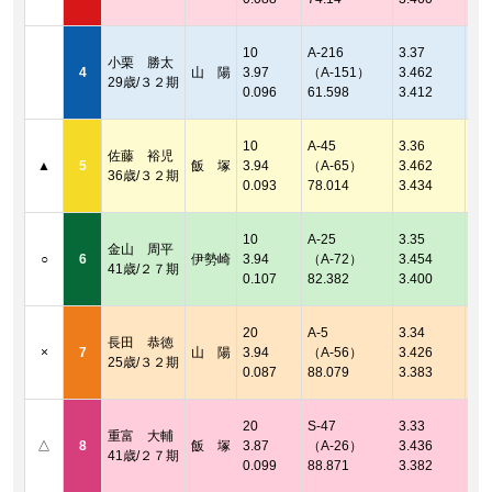
2連
着順
10
A-216
3.37
小栗 勝太
2連
4
山 陽
3.97
（A-151）
3.462
29歳/３２期
着順
0.096
61.598
3.412
2連
着順
10
A-45
3.36
佐藤 裕児
2連
▲
5
飯 塚
3.94
（A-65）
3.462
36歳/３２期
着順
0.093
78.014
3.434
2連
着順
10
A-25
3.35
金山 周平
2連
○
6
伊勢崎
3.94
（A-72）
3.454
41歳/２７期
着順
0.107
82.382
3.400
2連
着順
20
A-5
3.34
長田 恭徳
2連
×
7
山 陽
3.94
（A-56）
3.426
25歳/３２期
着順
0.087
88.079
3.383
2連
着順
20
S-47
3.33
重富 大輔
2連
△
8
飯 塚
3.87
（A-26）
3.436
41歳/２７期
着順
0.099
88.871
3.382
2連