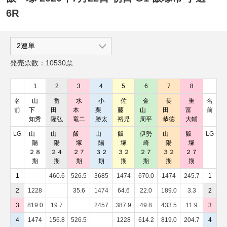
6R
発売票数：10530票
1
2
3
4
5
6
7
8
名
山
番
水
小
佐
金
長
重
名
前
下
田
本
栗
藤
山
田
富
前
知秀
隆弘
竜二
勝太
裕児
周平
恭徳
大輔
LG
山
山
飯
山
飯
伊勢
山
飯
LG
陽
陽
塚
陽
塚
崎
陽
塚
２８
２４
２７
３２
３２
２７
３２
２７
期
期
期
期
期
期
期
期
1
460.6
526.5
3685
1474
670.0
1474
245.7
1
2
1228
35.6
1474
64.6
22.0
189.0
3.3
2
3
819.0
19.7
2457
387.9
49.8
433.5
11.9
3
4
1474
156.8
526.5
1228
614.2
819.0
204.7
4