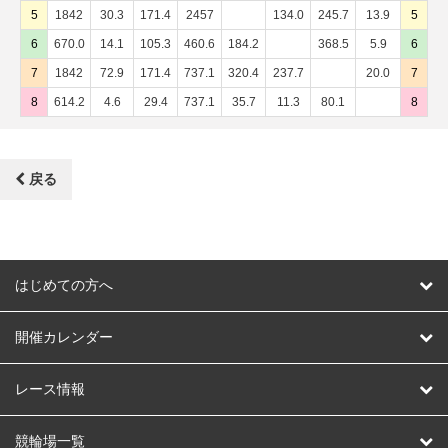
5
1842
30.3
171.4
2457
134.0
245.7
13.9
5
6
670.0
14.1
105.3
460.6
184.2
368.5
5.9
6
7
1842
72.9
171.4
737.1
320.4
237.7
20.0
7
8
614.2
4.6
29.4
737.1
35.7
11.3
80.1
8
戻る
はじめての方へ
はじめての方へ
開催カレンダー
競輪
レース情報
オートレース
レース予想
競輪場一覧