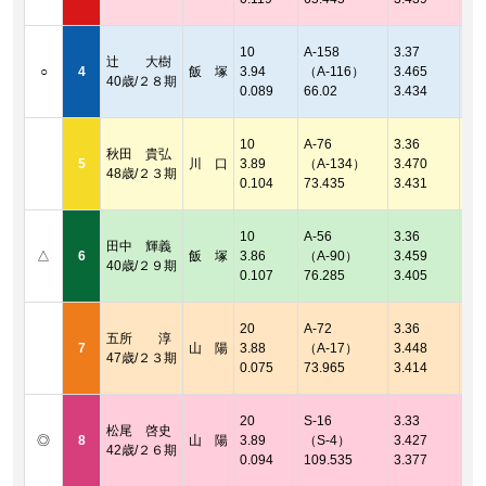
2連
着順
10
A-158
3.37
辻 大樹
2連
○
4
飯 塚
3.94
（A-116）
3.465
40歳/２８期
着順
0.089
66.02
3.434
2連
着順
10
A-76
3.36
秋田 貴弘
2連
5
川 口
3.89
（A-134）
3.470
48歳/２３期
着順
0.104
73.435
3.431
2連
着順
10
A-56
3.36
田中 輝義
2連
△
6
飯 塚
3.86
（A-90）
3.459
40歳/２９期
着順
0.107
76.285
3.405
2連
着順
20
A-72
3.36
五所 淳
2連
7
山 陽
3.88
（A-17）
3.448
47歳/２３期
着順
0.075
73.965
3.414
2連
着順
20
S-16
3.33
松尾 啓史
2連
◎
8
山 陽
3.89
（S-4）
3.427
42歳/２６期
着順
0.094
109.535
3.377
2連