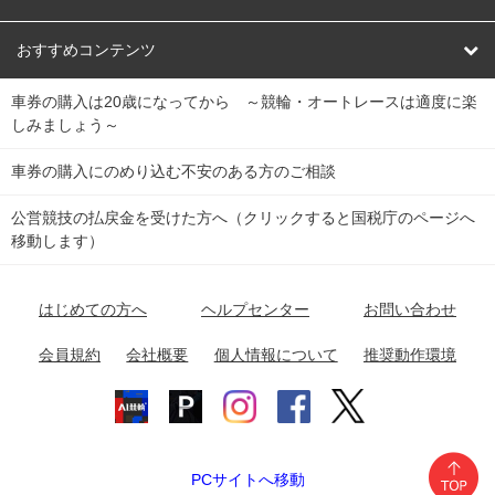
競輪くじ
レース結果
北日本
函館競輪場
青森競輪場
いわき平競輪場
おすすめコンテンツ
車券の購入は20歳になってから ～競輪・オートレースは適度に楽
Dokanto!
キャリーオーバー一覧
関
競輪選手情報
弥彦競輪場
前橋競輪場
取手競輪場
宇都宮競輪場
しみましょう～
東
大宮競輪場
西武園競輪場
京王閣競輪場
立川競輪場
チャリロトプラザ
Perfecta Navi
車券の購入にのめり込む不安のある方のご相談
南
松戸競輪場
千葉競輪場
川崎競輪場
平塚競輪場
公営競技の払戻金を受けた方へ（クリックすると国税庁のページへ
netkeirin
関
移動します）
小田原競輪場
伊東競輪場
静岡競輪場
東
ケイリンガル
中
名古屋競輪場
岐阜競輪場
大垣競輪場
豊橋競輪場
はじめての方へ
ヘルプセンター
お問い合わせ
部
チャリレンジャー
富山競輪場
松阪競輪場
四日市競輪場
会員規約
会社概要
個人情報について
推奨動作環境
競輪場情報
近
福井競輪場
奈良競輪場
向日町競輪場
和歌山競輪場
畿
岸和田競輪場
オートレース場情報
PCサイトへ移動