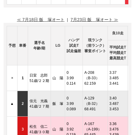
≪ 7月18日 飯 塚オート
|
7月23日 飯 塚オート ≫
良10走
ハンデ
現ランク
選手名
予想
車番
LG
試走T
（前ランク）
平均試走T
年齢/期
試走偏差
審査ポイント
平均競走T
最高競走T
着順
0
A-208
3.37
日室 志郎
2連
×
1
山 陽
3.99
（B-33）
3.485
51歳/２２期
着順
0.114
62.159
3.441
2連
着順
0
A-129
3.40
佳元 光義
2連
▲
2
飯 塚
3.99
（B-32）
3.487
41歳/２７期
着順
0.089
68.491
3.453
2連
着順
0
A-167
3.36
松生 信二
2連
3
山 陽
3.92
（A-199）
3.476
41歳/３０期
着順
0.119
65.445
3.439