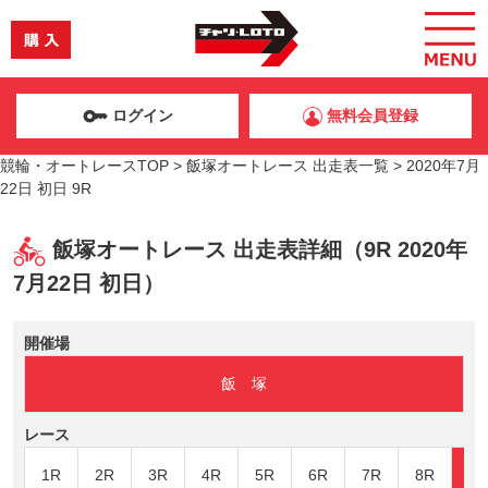
ログイン
無料会員登録
競輪・オートレースTOP
>
飯塚オートレース 出走表一覧
>
2020年7月
22日 初日 9R
飯塚オートレース 出走表詳細（9R 2020年
7月22日 初日）
開催場
飯 塚
レース
1R
2R
3R
4R
5R
6R
7R
8R
9R