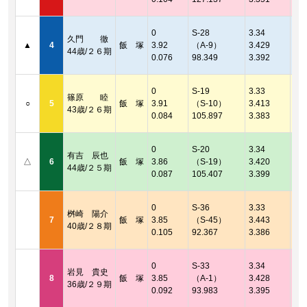
2連
着順
0
S-28
3.34
久門 徹
2連
▲
4
飯 塚
3.92
（A-9）
3.429
44歳/２６期
着順
0.076
98.349
3.392
2連
着順
0
S-19
3.33
篠原 睦
2連
○
5
飯 塚
3.91
（S-10）
3.413
43歳/２６期
着順
0.084
105.897
3.383
2連
着順
0
S-20
3.34
有吉 辰也
2連
△
6
飯 塚
3.86
（S-19）
3.420
44歳/２５期
着順
0.087
105.407
3.399
2連
着順
0
S-36
3.33
桝崎 陽介
2連
7
飯 塚
3.85
（S-45）
3.443
40歳/２８期
着順
0.105
92.367
3.386
2連
着順
0
S-33
3.34
岩見 貴史
2連
8
飯 塚
3.85
（A-1）
3.428
36歳/２９期
着順
0.092
93.983
3.395
2連