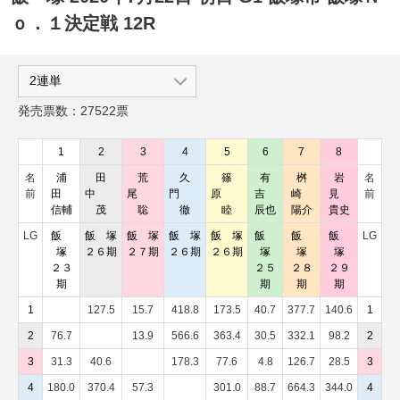
ｏ．１決定戦 12R
発売票数：27522票
1
2
3
4
5
6
7
8
名
浦
田
荒
久
篠
有
桝
岩
名
前
田
中
尾
門
原
吉
崎
見
前
信輔
茂
聡
徹
睦
辰也
陽介
貴史
LG
飯
飯 塚
飯 塚
飯 塚
飯 塚
飯
飯
飯
LG
塚
２６期
２７期
２６期
２６期
塚
塚
塚
２３
２５
２８
２９
期
期
期
期
1
127.5
15.7
418.8
173.5
40.7
377.7
140.6
1
2
76.7
13.9
566.6
363.4
30.5
332.1
98.2
2
3
31.3
40.6
178.3
77.6
4.8
126.7
28.5
3
4
180.0
370.4
57.3
301.0
88.7
664.3
344.0
4