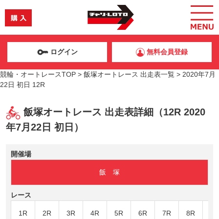
ログイン
無料会員登録
競輪・オートレースTOP
>
飯塚オートレース 出走表一覧
>
2020年7月
22日 初日 12R
飯塚オートレース 出走表詳細（12R 2020
年7月22日 初日）
開催場
飯 塚
レース
1R
2R
3R
4R
5R
6R
7R
8R
9R